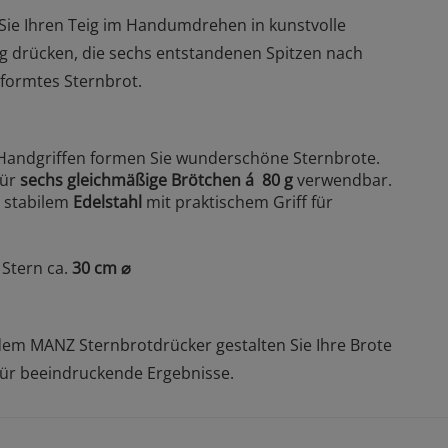
ie Ihren Teig im Handumdrehen in kunstvolle
ig drücken, die sechs entstandenen Spitzen nach
eformtes Sternbrot.
Handgriffen formen Sie wunderschöne Sternbrote.
ür
sechs gleichmäßige Brötchen á 80 g
verwendbar.
s stabilem
Edelstahl
mit praktischem Griff für
 Stern ca.
30 cm ⌀
t dem MANZ Sternbrotdrücker gestalten Sie Ihre Brote
für beeindruckende Ergebnisse.