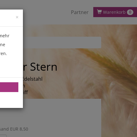
Partner
Warenkorb
0
×
 mehr
ene
ren.
ücker Stern
ertigem Edelstahl
ser: 16 cm
 cm mit Griff
sand EUR 8,50