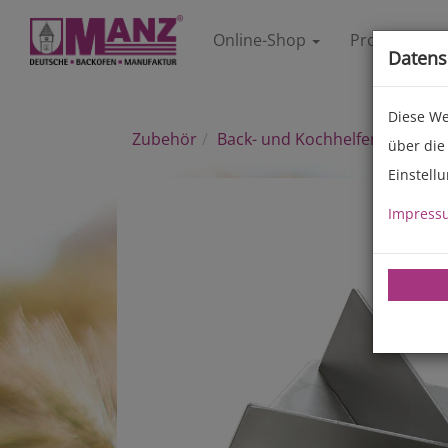
Online-Shop
Produkte
Datens
Diese We
Zubehör
Back- und Kochhelfer
über die
Einstell
Impress