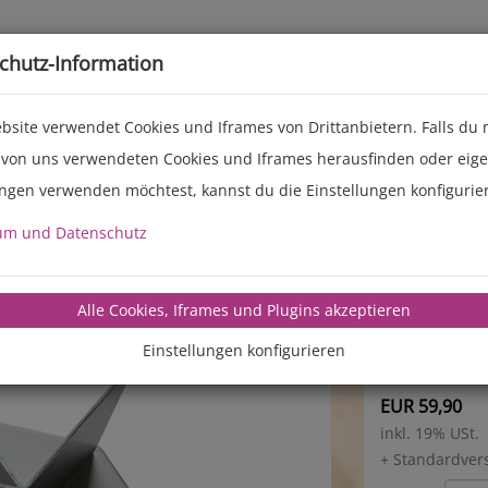
Live-Events
Service
Über uns
chutz-Information
bsite verwendet Cookies und Iframes von Drittanbietern. Falls du
 von uns verwendeten Cookies und Iframes herausfinden oder eig
ungen verwenden möchtest, kannst du die Einstellungen konfigurie
Brotdr
um und Datenschutz
aus hochw
Durchmes
Alle Cookies, Iframes und Plugins akzeptieren
Höhe: 8,4
Einstellungen konfigurieren
EUR 59,90
inkl. 19% USt.
+ Standardver