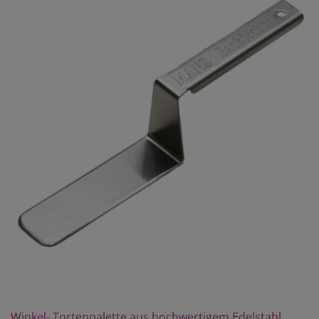
Winkel- Tortenpalette aus hochwertigem Edelstahl