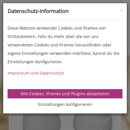
×
Datenschutz-Information
Toggle
naviga
Diese Website verwendet Cookies und Iframes von
Drittanbietern. Falls du mehr über die von uns
Zubehör
Back- und Kochhelfer
verwendeten Cookies und Iframes herausfinden oder
eigene Einstellungen verwenden möchtest, kannst du die
Previous
Next
Einstellungen konfigurieren.
Impressum und Datenschutz
Alle Cookies, Iframes und Plugins akzeptieren
Einstellungen konfigurieren