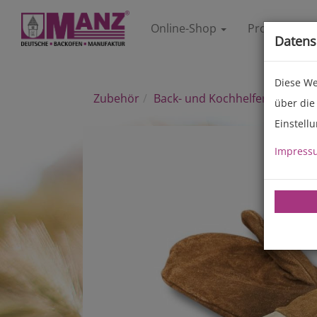
Online-Shop
Produkte
Datens
Diese We
Zubehör
Back- und Kochhelfer
über die
Einstell
Previous
Impress