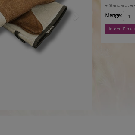
+ Standardver
Menge:
In den Eink