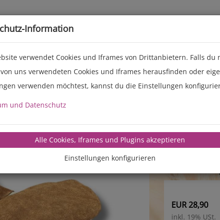
Live-Events
Service
Über uns
chutz-Information
bsite verwendet Cookies und Iframes von Drittanbietern. Falls du
 von uns verwendeten Cookies und Iframes herausfinden oder eig
ungen verwenden möchtest, kannst du die Einstellungen konfigurie
Next
Backh
um und Datenschutz
MANZ Bac
in schwer
Alle Cookies, Iframes und Plugins akzeptieren
hitzebest
Einstellungen konfigurieren
1 Paar
43 cm lan
EUR 28,90
inkl. 19% USt.