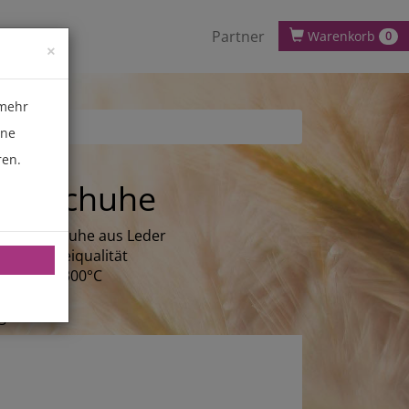
Partner
Warenkorb
0
×
 mehr
ene
ren.
andschuhe
khandschuhe aus Leder
er Bäckereiqualität
ändig bis 300°C
g