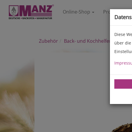
Online-Shop
Produkte
Datens
Diese We
Zubehör
Back- und Kochhelfer
über die
Einstell
Impress