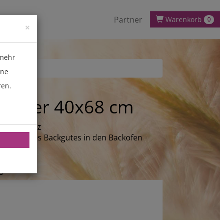
Partner
Warenkorb
0
×
 mehr
ene
ren.
hieber 40x68 cm
n-Sperrholz
hieben des Backgutes in den Backofen
 cm
0 cm
er Stiel