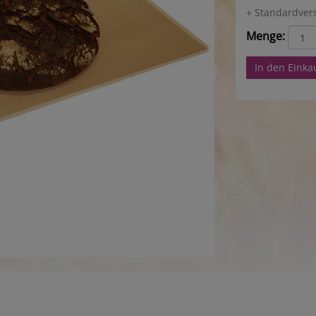
+ Standardver
Menge:
In den Eink