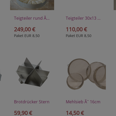
Teigteiler rund Ã˜ 32,5cm
Teigteiler 30x13 cm
249,00 €
110,00 €
Paket EUR 8,50
Paket EUR 8,50
Brotdrücker Stern
Mehlsieb Ã˜ 16cm
59,90 €
14,50 €