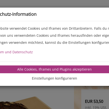
Live-Events
Service
Über uns
chutz-Information
bsite verwendet Cookies und Iframes von Drittanbietern. Falls du
 von uns verwendeten Cookies und Iframes herausfinden oder eig
ungen verwenden möchtest, kannst du die Einstellungen konfigurie
Brotsc
um und Datenschutz
aus Birke
zum Einsc
Alle Cookies, Iframes und Plugins akzeptieren
Tiefe: 68
Einstellungen konfigurieren
Breite: 4
16 cm lang
EUR 53,50
inkl. 19% USt.