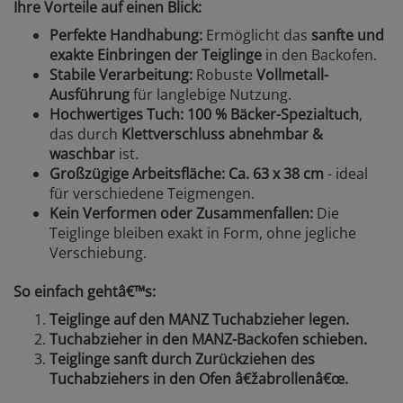
Ihre Vorteile auf einen Blick:
Perfekte Handhabung:
Ermöglicht das
sanfte und
exakte Einbringen der Teiglinge
in den Backofen.
Stabile Verarbeitung:
Robuste
Vollmetall-
Ausführung
für langlebige Nutzung.
Hochwertiges Tuch:
100 % Bäcker-Spezialtuch
,
das durch
Klettverschluss abnehmbar &
waschbar
ist.
Großzügige Arbeitsfläche:
Ca. 63 x 38 cm
- ideal
für verschiedene Teigmengen.
Kein Verformen oder Zusammenfallen:
Die
Teiglinge bleiben exakt in Form, ohne jegliche
Verschiebung.
So einfach gehtâ€™s:
Teiglinge auf den MANZ Tuchabzieher legen.
Tuchabzieher in den MANZ-Backofen schieben.
Teiglinge sanft durch Zurückziehen des
Tuchabziehers in den Ofen â€žabrollenâ€œ.