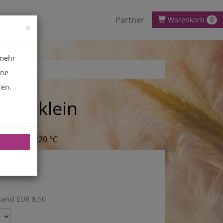
Partner
Warenkorb
0
×
 mehr
ene
ren.
atel klein
 cm
ändig bis 220 °C
sand EUR 8,50