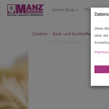
Online-Shop
Produkte
Datens
Diese We
Zubehör
Back- und Kochhelfer
über die
Einstell
Impress