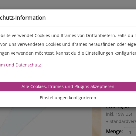
Live-Events
Service
Über uns
chutz-Information
bsite verwendet Cookies und Iframes von Drittanbietern. Falls du
 von uns verwendeten Cookies und Iframes herausfinden oder eig
ungen verwenden möchtest, kannst du die Einstellungen konfigurie
Rührsp
um und Datenschutz
Länge: 30
hitzebest
Alle Cookies, Iframes und Plugins akzeptieren
Einstellungen konfigurieren
EUR 10,90
inkl. 19% USt.
+ Standardver
Menge: