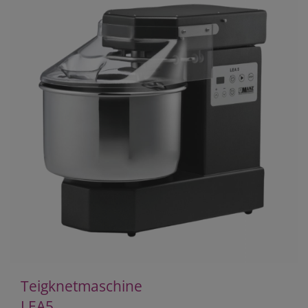
Teigknetmaschine
LEA5