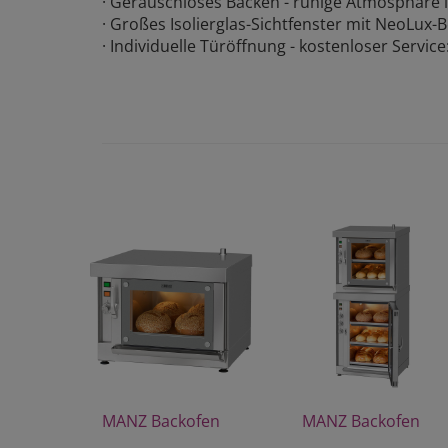
· Geräuschloses Backen - ruhige Atmosphäre 
· Großes Isolierglas-Sichtfenster mit NeoLux-
· Individuelle Türöffnung - kostenloser Servic
MANZ Backofen
MANZ Backofen
Modell 30/1
Modell DH5-30