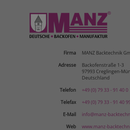
Firma
MANZ Backtechnik G
Adresse
Backofenstraße 1-3
97993 Creglingen-Mün
Deutschland
Telefon
+49 (0) 79 33 - 91 40 0
Telefax
+49 (0) 79 33 - 91 40 9
E-Mail
info@manz-backtechn
Web
www.manz-backtechni