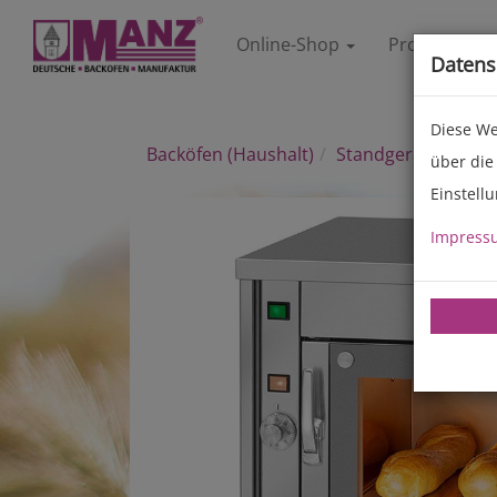
Online-Shop
Produkte
Datens
Diese We
Backöfen (Haushalt)
Standgeräte
über die
Einstell
Previous
Impress