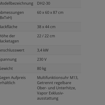
Modellbezeichnung
DH2-30
Abmessungen
60 x 60 x 87 cm
(BxTxH)
Backfläche
38 x 44 cm
Höhe der
22 / 22 cm
Backetagen
Anschlusswert
3,4 kW
Spannung
230 V
Gewicht
80 kg
Gegen Aufpreis
Multifunktionsuhr M13,
erhältlich
Getrennt regelbare
Ober- und Unterhitze,
Vapor Exklusiv-
ausstattung