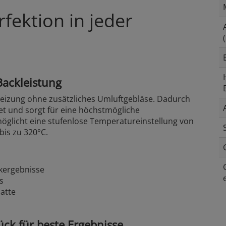
fektion in jeder
Backleistung
heizung ohne zusätzliches Umluftgebläse. Dadurch
et und sorgt für eine höchstmögliche
glicht eine stufenlose Temperatureinstellung von
bis zu 320°C.
ckergebnisse
s
latte
ück für beste Ergebnisse