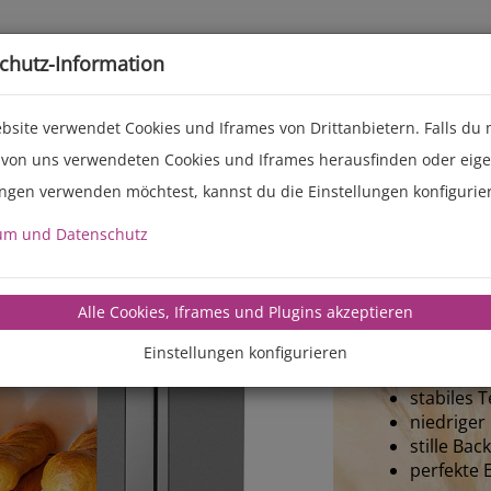
Live-Events
Service
Über uns
chutz-Information
bsite verwendet Cookies und Iframes von Drittanbietern. Falls du
 von uns verwendeten Cookies und Iframes herausfinden oder eig
ungen verwenden möchtest, kannst du die Einstellungen konfigurie
Next
MANZ 
um und Datenschutz
Model
Alle Cookies, Iframes und Plugins akzeptieren
komplett 
100% dam
Einstellungen konfigurieren
mit fest i
stabiles 
niedriger
stille Ba
perfekte 