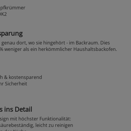
ampfkrümmer
DK2
nsparung
e genau dort, wo sie hingehört - im Backraum. Dies
 % weniger als ein herkömmlicher Haushaltsbackofen.
ch & kostensparend
r Sicherheit
 ins Detail
gn mit höchster Funktionalität:
säurebeständig, leicht zu reinigen