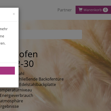
Partner
Warenkorb
0
×
 mehr
ene
ren.
Backofen
l DH2-30
aus Edelstahl
pfdicht schließende Backofentüre
ntegrierter Edelstahlbackplatte
Temperaturniveau
 Energieverbrauch
ckatmosphäre
Ergebnisse