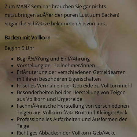
Zum MANZ Seminar brauchen Sie gar nichts
mitzubringen auÃŸer der puren Lust zum Backen!
Sogar die SchÃ¼rze bekommen Sie von uns.
Backen mit Vollkorn
Beginn 9 Uhr
BegrÃ¼ÃŸung und EinfÃ¼hrung
Vorstellung der Teilnehmer/innen
ErlÃ¤uterung der verschiedenen Getreidearten
mit ihren besonderen Eigenschaften
Frisches Vermahlen der Getreide zu Vollkornmehl
Besonderheiten bei der Herstellung von Teigen
aus Vollkorn und Urgetreide
FachmÃ¤nnische Herstellung von verschiedenen
Teigen aus Vollkorn fÃ¼r Brot und KleingebÃ¤ck
Professionelles Aufarbeiten und Ausformen der
Teige
Richtiges Abbacken der Vollkorn-GebÃ¤cke