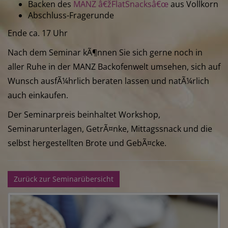
Backen des
MANZ â€žFlatSnacksâ€œ
aus Vollkorn
Abschluss-Fragerunde
Ende ca. 17 Uhr
Nach dem Seminar kÃ¶nnen Sie sich gerne noch in
aller Ruhe in der MANZ Backofenwelt umsehen, sich auf
Wunsch ausfÃ¼hrlich beraten lassen und natÃ¼rlich
auch einkaufen.
Der Seminarpreis beinhaltet Workshop,
Seminarunterlagen, GetrÃ¤nke, Mittagssnack und die
selbst hergestellten Brote und GebÃ¤cke.
Zurück zur Seminarübersicht