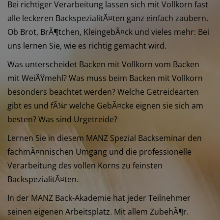
Bei richtiger Verarbeitung lassen sich mit Vollkorn fast
alle leckeren BackspezialitÃ¤ten ganz einfach zaubern.
Ob Brot, BrÃ¶tchen, KleingebÃ¤ck und vieles mehr: Bei
uns lernen Sie, wie es richtig gemacht wird.
Was unterscheidet Backen mit Vollkorn vom Backen
mit WeiÃŸmehl? Was muss beim Backen mit Vollkorn
besonders beachtet werden? Welche Getreidearten
gibt es und fÃ¼r welche GebÃ¤cke eignen sie sich am
besten? Was sind Urgetreide?
Lernen Sie in diesem MANZ Spezial Backseminar den
fachmÃ¤nnischen Umgang und die professionelle
Verarbeitung des vollen Korns zu feinsten
BackspezialitÃ¤ten.
In der MANZ Back-Akademie hat jeder Teilnehmer
seinen eigenen Arbeitsplatz. Mit allem ZubehÃ¶r.