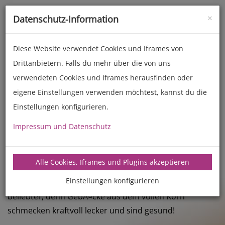
×
Datenschutz-Information
Toggle
naviga
Diese Website verwendet Cookies und Iframes von
Drittanbietern. Falls du mehr über die von uns
verwendeten Cookies und Iframes herausfinden oder
eigene Einstellungen verwenden möchtest, kannst du die
MANZ Spezial
Einstellungen konfigurieren.
Backseminar
Impressum und Datenschutz
Backen mit Vollkorn
Alle Cookies, Iframes und Plugins akzeptieren
Aus echtem Schrot und Korn!
Einstellungen konfigurieren
Backen mit Vollkorn wird aus vielerlei Hinsicht immer
beliebter, denn GebÃ¤cke aus dem vollen Korn
schmecken kraftvoll lecker und sind gesund!