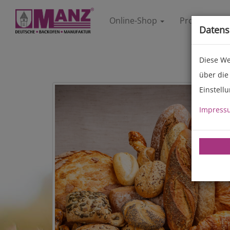
Online-Shop
Produkte
Datens
Diese We
über die
Einstell
Impress