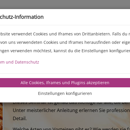
Live-Events
Service
Über uns
chutz-Information
bsite verwendet Cookies und Iframes von Drittanbietern. Falls du
 von uns verwendeten Cookies und Iframes herausfinden oder eig
ungen verwenden möchtest, kannst du die Einstellungen konfigurie
MANZ Backseminar 'Adv
um und Datenschutz
Meisterhaft Backen
Die hohe Kunst des Backens...
Alle Cookies, Iframes und Plugins akzeptieren
Einstellungen konfigurieren
beginnt mit einem MANZ Backseminar "Advanced" be
Dieses Seminar ist genau das Richtige für alle, die b
Unter meisterlicher Anleitung erlernen Sie professio
Detail.
Welche Arten von Vorteigen gibt es? Wie werden sie f