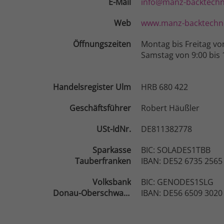
E-Mail
info@manz-backtechn
Web
www.manz-backtechni
Öffnungszeiten
Montag bis Freitag vo
Samstag von 9:00 bis 
Handelsregister Ulm
HRB 680 422
Geschäftsführer
Robert Häußler
USt-IdNr.
DE811382778
Sparkasse
BIC: SOLADES1TBB
Tauberfranken
IBAN: DE52 6735 2565
Volksbank
BIC: GENODES1SLG
Donau-Oberschwaben
IBAN: DE56 6509 3020