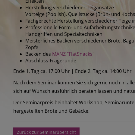
Effekten
Herstellung verschiedener Teigansätze:
Vorteige (Poolish), Quellstücke (Brüh- und Koch
Fachgerechte Herstellung verschiedener Teige in
Professionelle Form- und Aufarbeitungstechniken 
Handgriffen und Spezialtechniken
Meisterliches Backen verschiedener Brote, Bag
Zöpfe
Backen des
MANZ "FlatSnacks"
Abschluss-Fragerunde
Ende 1. Tag ca. 17:00 Uhr | Ende 2. Tag ca. 14:00 Uhr
Nach dem Seminar können Sie sich gerne noch in all
sich auf Wunsch ausführlich beraten lassen und natür
Der Seminarpreis beinhaltet Workshop, Seminarunter
hergestellten Brote und Gebäcke.
Zurück zur Seminarübersicht