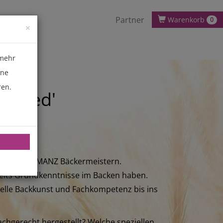
Partner
Warenkorb
0
×
 mehr
ene
ren.
anced'
i unseren MANZ Bäckermeistern.
ereits Grundkenntnisse im Backen haben.
nelle Backkunst und Fachkompetenz bis ins
achgerecht hergestellt? Welche speziellen