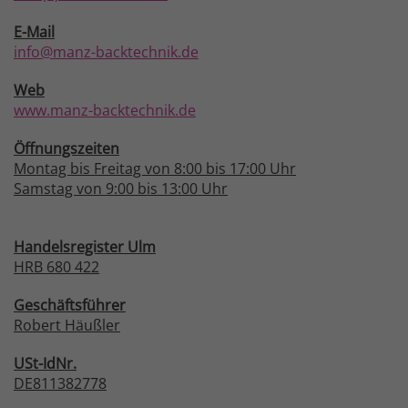
E-Mail
info@manz-backtechnik.de
Web
www.manz-backtechnik.de
Öffnungszeiten
Montag bis Freitag von 8:00 bis 17:00 Uhr
Samstag von 9:00 bis 13:00 Uhr
Handelsregister Ulm
HRB 680 422
Geschäftsführer
Robert Häußler
USt-IdNr.
DE811382778