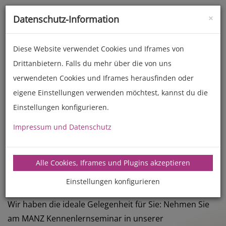
×
Datenschutz-Information
Toggle
naviga
Diese Website verwendet Cookies und Iframes von
Drittanbietern. Falls du mehr über die von uns
verwendeten Cookies und Iframes herausfinden oder
eigene Einstellungen verwenden möchtest, kannst du die
MANZ Kennenlern-
Einstellungen konfigurieren.
Seminar
Impressum und Datenschutz
Die Entdeckung des MANZ-Ofens
möchten sich aktiv von den Back- und
Alle Cookies, Iframes und Plugins akzeptieren
Kochergebnissen des MANZ-Backofens überzeugen
Einstellungen konfigurieren
und testen, ob dieser Ofen auch für Sie der Richtige ist?
Wir haben die ideale Gelegenheit für Sie: Nehmen Sie
am MANZ Kennenlernseminar in unserer