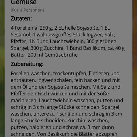
Gemüse
(Für 4 Personen)
Zutaten:
4 Forellen á 250 g, 2 EL helle Sojasoße, 1 EL
Sesamöl, 1 walnussgroßes Stück Ingwer, Salz,
Pfeffer, 1½ Bund Lauchzwiebeln, 300 g grünen
Spargel, 300 g Zucchini, 1 Bund Basilikum, ca. 40 g
Butter, 200 ml Gemüsebrühe
Zubereitung:
Forellen waschen, trockentupfen, filetieren und
enthäuten. Ingwer schälen, fein hacken und mit
dem Öl und der Sojasoße mischen. Mit Salz und
Pfeffer den Fisch würzen und mit der Soße
marinieren. Lauchzwiebeln waschen, putzen und
schräg in 3 cm lange Stücke schneiden. Spargel
waschen, untere â…” schälen und schräg in 3 cm
lange Stücke schneiden. Zucchini waschen,
putzen, halbieren und schräg ca. 3 mm dünn
schneiden. Von Basilikum die Blätter abzupfen