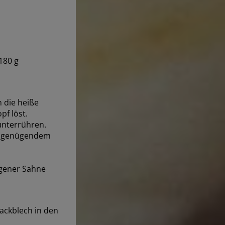
180 g
 die heiße
pf löst.
unterrühren.
 in genügendem
agener Sahne
ackblech in den