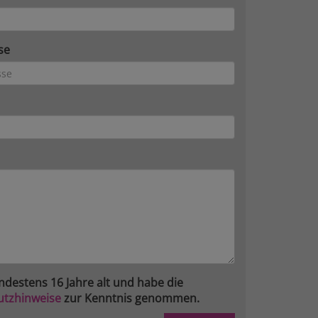
se
ndestens 16 Jahre alt und habe die
utzhinweise
zur Kenntnis genommen.