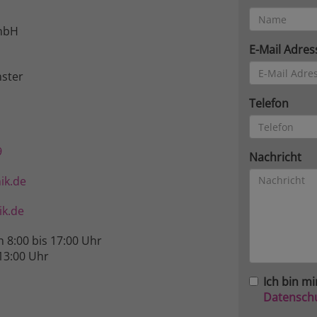
mbH
E-Mail Adres
ster
Telefon
9
Nachricht
ik.de
k.de
n 8:00 bis 17:00 Uhr
13:00 Uhr
Ich bin mi
Datensch