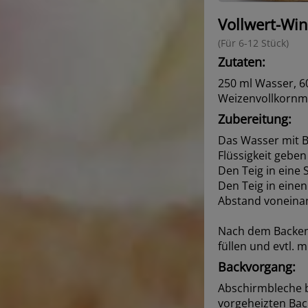
Vollwert-Wi
(Für 6-12 Stück)
Zutaten:
250 ml Wasser, 60
Weizenvollkornmeh
Zubereitung:
Das Wasser mit B
Flüssigkeit geben
Den Teig in eine
Den Teig in eine
Abstand voneinan
Nach dem Backen
füllen und evtl. 
Backvorgang:
Abschirmbleche b
vorgeheizten Bac