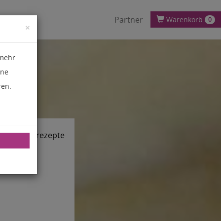
Partner
Warenkorb
0
×
 mehr
ene
ren.
chnik.de/rezepte