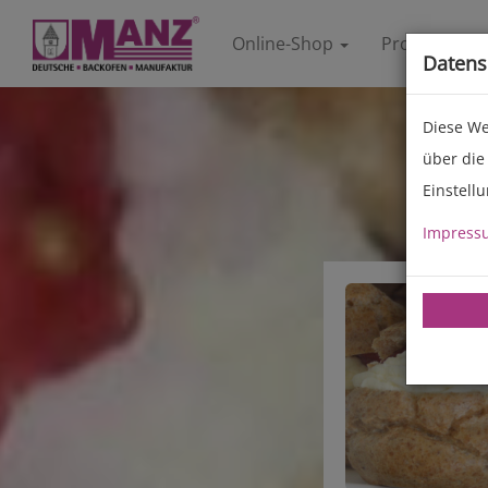
Online-Shop
Produkte
Datens
Diese We
über die
Einstell
Impress