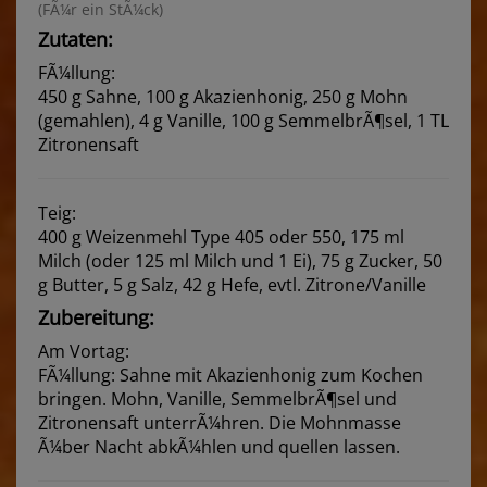
(FÃ¼r ein StÃ¼ck)
Zutaten:
FÃ¼llung:
450 g Sahne, 100 g Akazienhonig, 250 g Mohn
(gemahlen), 4 g Vanille, 100 g SemmelbrÃ¶sel, 1 TL
Zitronensaft
Teig:
400 g Weizenmehl Type 405 oder 550, 175 ml
Milch (oder 125 ml Milch und 1 Ei), 75 g Zucker, 50
g Butter, 5 g Salz, 42 g Hefe, evtl. Zitrone/Vanille
Zubereitung:
Am Vortag:
FÃ¼llung: Sahne mit Akazienhonig zum Kochen
bringen. Mohn, Vanille, SemmelbrÃ¶sel und
Zitronensaft unterrÃ¼hren. Die Mohnmasse
Ã¼ber Nacht abkÃ¼hlen und quellen lassen.