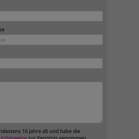
se
ndestens 16 Jahre alt und habe die
utzhinweise
zur Kenntnis genommen.