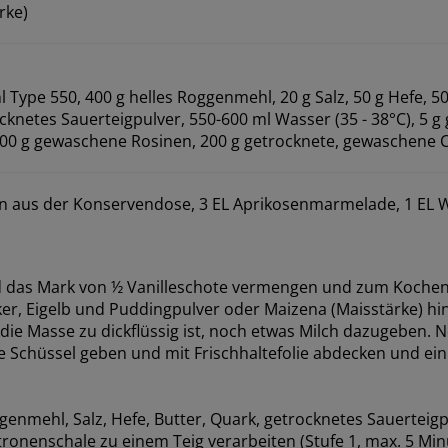
rke)
Type 550, 400 g helles Roggenmehl, 20 g Salz, 50 g Hefe, 50
cknetes Sauerteigpulver, 550-600 ml Wasser (35 - 38°C), 5 g
200 g gewaschene Rosinen, 200 g getrocknete, gewaschene 
n aus der Konservendose, 3 EL Aprikosenmarmelade, 1 EL 
d das Mark von ½ Vanilleschote vermengen und zum Kochen
ker, Eigelb und Puddingpulver oder Maizena (Maisstärke) h
 die Masse zu dickflüssig ist, noch etwas Milch dazugeben. 
ne Schüssel geben und mit Frischhaltefolie abdecken und ei
enmehl, Salz, Hefe, Butter, Quark, getrocknetes Sauerteig
tronenschale zu einem Teig verarbeiten (Stufe 1, max. 5 Mi