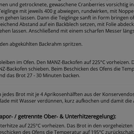
en und getrocknete, gewaschene Cranberries vorsichtig in
Teiglinge mit jeweils 400 g abwiegen, rundwirken, mit Nopp
n gehen lassen. Dann die Teiglinge sanft in Form bringen o
reichend Abstand auf ein Backblech setzen, mit Folie abdec
gehen lassen. Anschließend mit einem scharfen Messer längs
t den abgekühlten Backrahm spritzen.
leiben im Ofen. Den MANZ-Backofen auf 225°C vorheizen. D
Z-Backofen schieben. Beim Beschicken des Ofens die Temp
nd das Brot 27 - 30 Minuten backen.
jedes Brot mit je 4 Aprikosenhälften aus der Konservendo
ade mit Wasser verdünnen, kurz aufkochen und damit die 
por- / getrennte Ober- & Unterhitzeregelung):
terhitze auf 225°C vorheizen. Das Brot in den vorgeheizte
eschicken des Ofens die Temperatur auf 195°C zurückschal