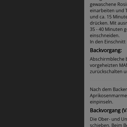
gewaschene Rosin
einarbeiten und 
und ca. 15 Minute
drücken. Mit aus
35 - 40 Minuten 
einschneiden.
In den Einschnit
Backvorgang:
Abschirmbleche b
vorgeheizten MAN
zurückschalten u
Nach dem Backen 
Aprikosenmarmel
einpinseln.
Backvorgang (Va
Die Ober- und Un
schieben. Beim B