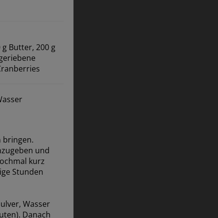
 g Butter, 200 g
 geriebene
Cranberries
Wasser
 bringen.
inzugeben und
Nochmal kurz
nige Stunden
pulver, Wasser
nuten). Danach