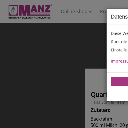
Online-Shop
Produkte
Datens
Diese We
über die
Einstell
Impress
Quarkbrot
Hans Som & Team
Zutaten:
Backrahm
500 ml Milch, 20 