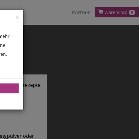
Partner
Warenkorb
0
×
 mehr
ene
ren.
chnik.de/rezepte
dingpulver oder