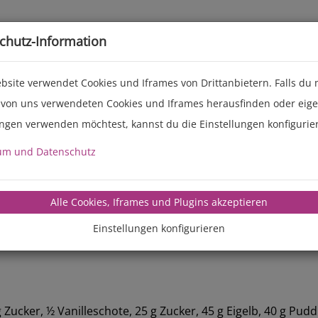
Live-Events
Service
Über uns
chutz-Information
bsite verwendet Cookies und Iframes von Drittanbietern. Falls du
 von uns verwendeten Cookies und Iframes herausfinden oder eig
ungen verwenden möchtest, kannst du die Einstellungen konfigurie
um und Datenschutz
manz-backte
Alle Cookies, Iframes und Plugins akzeptieren
Einstellungen konfigurieren
g Zucker, ½ Vanilleschote, 25 g Zucker, 45 g Eigelb, 40 g Pud