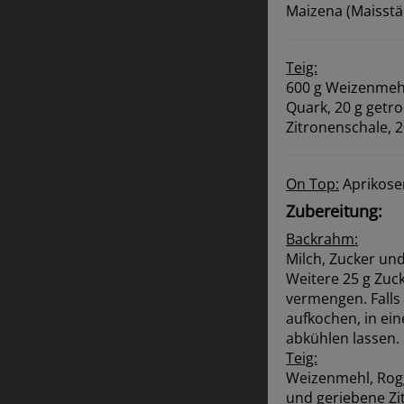
Maizena (Maisstä
Teig:
600 g Weizenmehl 
Quark, 20 g getro
Zitronenschale, 
On Top:
Aprikose
Zubereitung:
Backrahm:
Milch, Zucker un
Weitere 25 g Zuc
vermengen. Falls
aufkochen, in ei
abkühlen lassen.
Teig:
Weizenmehl, Rogg
und geriebene Zi