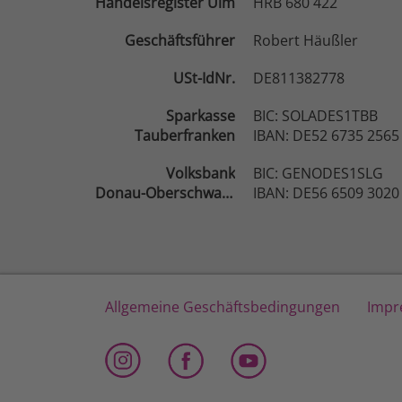
Handelsregister Ulm
HRB 680 422
Geschäftsführer
Robert Häußler
USt-IdNr.
DE811382778
Sparkasse
BIC: SOLADES1TBB
Tauberfranken
IBAN: DE52 6735 2565
Volksbank
BIC: GENODES1SLG
Donau-Oberschwaben
IBAN: DE56 6509 3020
Allgemeine Geschäftsbedingungen
Impr