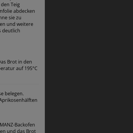
 den Teig
enfolie abdecken
hne sie zu
ken und weitere
 deutlich
as Brot in den
eratur auf 195°C
se belegen.
Aprikosenhälften
n MANZ-Backofen
ten und das Brot