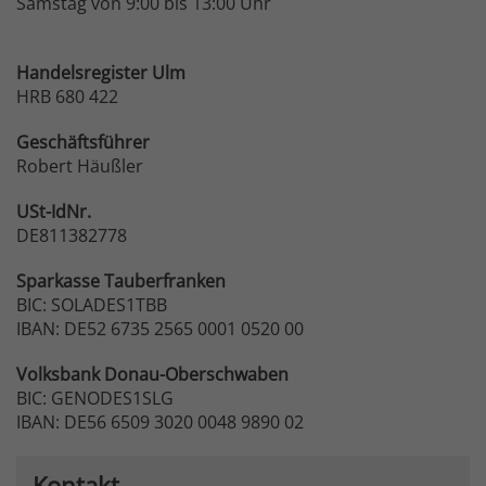
Samstag von 9:00 bis 13:00 Uhr
Handelsregister Ulm
HRB 680 422
Geschäftsführer
Robert Häußler
USt-IdNr.
DE811382778
Sparkasse
Tauberfranken
BIC: SOLADES1TBB
IBAN: DE52 6735 2565 0001 0520 00
Volksbank
Donau-Oberschwaben
BIC: GENODES1SLG
IBAN: DE56 6509 3020 0048 9890 02
Kontakt