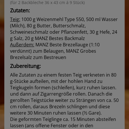
(für 2 Backbleche 36 x 43 cm á 9 Stück)
Zutaten:
Teig:
1000 g Weizenmehl Type 550, 500 ml Wasser
(Milch), 80 g Butter, Butterschmalz,
Schweineschmalz oder Pflanzenfett, 30 g Hefe, 24
g Salz, 20 g MANZ Bestes Backmalz
Außerdem:
MANZ Beste Brezellauge (1:10
verdünnt) zum Belaugen, MANZ Grobes
Brezelsalz zum Bestreuen
Zubereitung:
Alle Zutaten zu einem festen Teig verkneten in 80
g-Stücke aufteilen, mit der hohlen Hand zu
Teigkugeln formen (schleifen), kurz ruhen lassen.
und dann auf Zigarrengröße rollen. Danach die
gerollten Teigstücke weiter zu Strängen von ca. 50
cm rollen, daraus Brezeln schlingen und diese
weitere 30 Minuten ruhen lassen (½ Gare).
Die geformten Teiglinge ca. 15 Minuten absteifen
lassen (ans offene Fenster oder in den