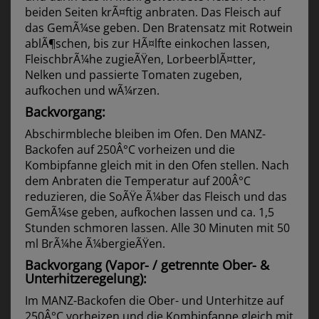
beiden Seiten krÃ¤ftig anbraten. Das Fleisch auf
das GemÃ¼se geben. Den Bratensatz mit Rotwein
ablÃ¶schen, bis zur HÃ¤lfte einkochen lassen,
FleischbrÃ¼he zugieÃŸen, LorbeerblÃ¤tter,
Nelken und passierte Tomaten zugeben,
aufkochen und wÃ¼rzen.
Backvorgang:
Abschirmbleche bleiben im Ofen. Den MANZ-
Backofen auf 250Â°C vorheizen und die
Kombipfanne gleich mit in den Ofen stellen. Nach
dem Anbraten die Temperatur auf 200Â°C
reduzieren, die SoÃŸe Ã¼ber das Fleisch und das
GemÃ¼se geben, aufkochen lassen und ca. 1,5
Stunden schmoren lassen. Alle 30 Minuten mit 50
ml BrÃ¼he Ã¼bergieÃŸen.
Backvorgang (Vapor- / getrennte Ober- &
Unterhitzeregelung):
Im MANZ-Backofen die Ober- und Unterhitze auf
250Â°C vorheizen und die Kombipfanne gleich mit