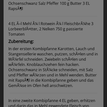
Ochsenschwanz Salz Pfeffer 100 g Butter 3 EL
RapsÃ¶l
4 EL Ã–l Mehl Â¼ l Rotwein Â¼ l FleischbrÃ¼he 3
LorbeerblÃ¤tter, 2 Nelken 750 g passierte
Tomaten
Zubereitung:
In der ersten Kombipfanne Karotten, Lauch und
Stangensellerie waschen, putzen, schÃ¤len und in
WÃ¼rfel schneiden. Zwiebeln schÃ¤len und
wÃ¼rfeln. Knoblauchzehen fein hacken.
Ochsenschwanz in StÃ¼cke schneiden, mit Salz
und Pfeffer wÃ¼rzen und in Mehl wenden. Butter
mit RapsÃ¶l in die Kombipfanne geben und das
GemÃ¼se im Ofen hell anschwitzen.
In eine zweite Kombipfanne 4 EL geben, erhitzen
und darin das in Mehl gewendete Fleisch von