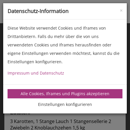
×
Datenschutz-Information
Toggle
naviga
Diese Website verwendet Cookies und Iframes von
Drittanbietern. Falls du mehr über die von uns
verwendeten Cookies und Iframes herausfinden oder
eigene Einstellungen verwenden möchtest, kannst du die
Einstellungen konfigurieren.
Impressum und Datenschutz
manz-backtechnik.de/rezepte
Alle Cookies, Iframes und Plugins akzeptieren
Geschmorter Ochsenschwanz
Edgar Engst
Einstellungen konfigurieren
Zutaten:
3 Karotten, 1 Stange Lauch 1 Stangensellerie 2
Zwiebeln 2 Knoblauchzehen 1,5 kg