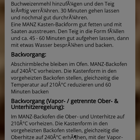
Buchweizenmehl hinzufÃ¼gen und den Teig
krÃ¤ftig verrÃ¼hren. 30 Minuten gehen lassen
und nochmal gut durchrÃ¼hren.
Eine MANZ Kasten-Backform gut fetten und mit
Saaten ausstreuen. Den Teig in die Form fÃ¼llen
und ca. 45 - 60 Minuten gut aufgehen lassen, dann
mit etwas Wasser besprÃ¼hen und backen.
Backvorgang:
Abschirmbleche bleiben im Ofen. MANZ-Backofen
auf 240Â°C vorheizen. Die Kastenform in den
vorgeheizten Backofen stellen, gleichzeitig die
Temperatur auf 210Â°C reduzieren und 60
Minuten backen
Backvorgang (Vapor- / getrennte Ober- &
Unterhitzeregelung):
Im MANZ-Backofen die Ober- und Unterhitze auf
210Â°C vorheizen. Die Kastenform in den
vorgeheizten Backofen stellen, gleichzeitig die
Oberhitze auf 240Â°C erhÃ¶hen, mit der Vapor-