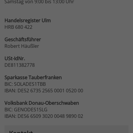
Samstag von 9:00 bis 13:00 Uhr
Handelsregister Ulm
HRB 680 422
Geschäftsführer
Robert Häußler
USt-IdNr.
DE811382778
Sparkasse
Tauberfranken
BIC: SOLADES1TBB
IBAN: DE52 6735 2565 0001 0520 00
Volksbank
Donau-Oberschwaben
BIC: GENODES1SLG
IBAN: DE56 6509 3020 0048 9890 02