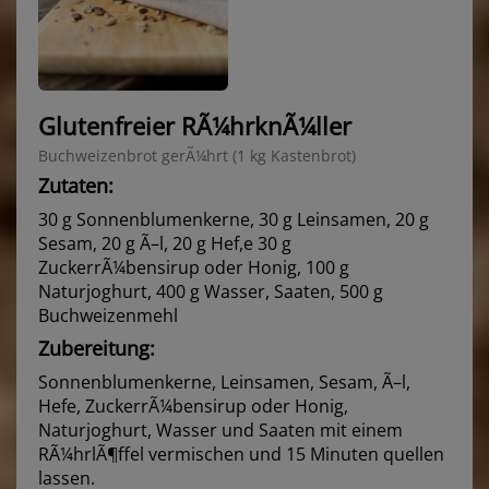
Glutenfreier RÃ¼hrknÃ¼ller
Buchweizenbrot gerÃ¼hrt (1 kg Kastenbrot)
Zutaten:
30 g Sonnenblumenkerne, 30 g Leinsamen, 20 g
Sesam, 20 g Ã–l, 20 g Hef,e 30 g
ZuckerrÃ¼bensirup oder Honig, 100 g
Naturjoghurt, 400 g Wasser, Saaten, 500 g
Buchweizenmehl
Zubereitung:
Sonnenblumenkerne, Leinsamen, Sesam, Ã–l,
Hefe, ZuckerrÃ¼bensirup oder Honig,
Naturjoghurt, Wasser und Saaten mit einem
RÃ¼hrlÃ¶ffel vermischen und 15 Minuten quellen
lassen.