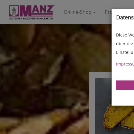
Online-Shop
Produkte
Datens
Diese We
über die
Einstell
Impress