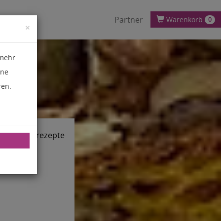
Partner
Warenkorb
0
×
 mehr
ene
ren.
chnik.de/rezepte