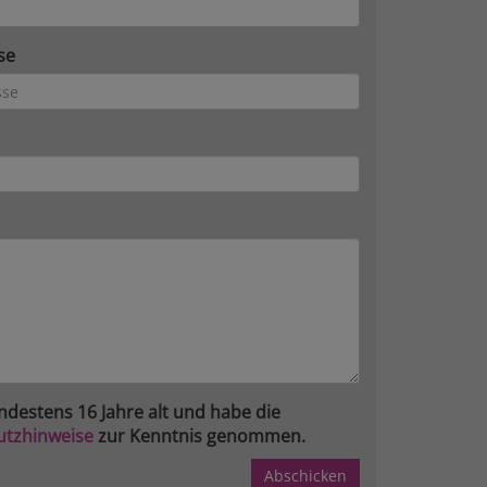
se
ndestens 16 Jahre alt und habe die
utzhinweise
zur Kenntnis genommen.