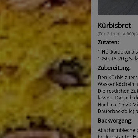
Kürbisbrot
(Für 2 Laibe á 800g)
Zutaten:
1 Hokkaidokürbis 
1050, 15-20 g Salz
Zubereitung:
Den Kürbis zuers
Wasser köcheln l
Die restlichen Z
lassen. Danach d
Nach ca. 15-20 Mi
Dauerbackfolie) a
Backvorgang:
Abschirmbleche b
bei konstanter Hi