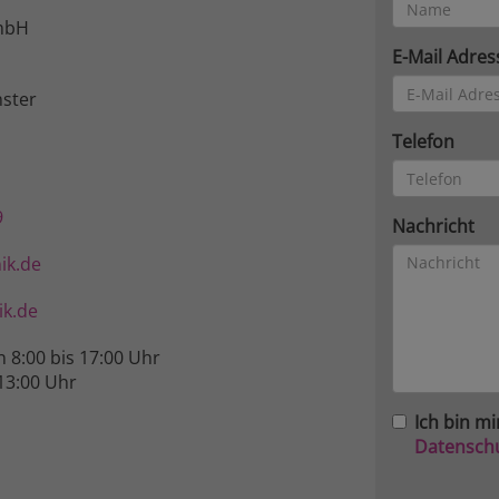
mbH
E-Mail Adres
ster
Telefon
9
Nachricht
ik.de
k.de
n 8:00 bis 17:00 Uhr
13:00 Uhr
Ich bin mi
Datensch