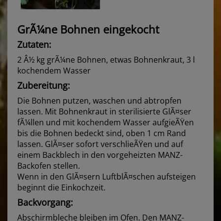
GrÃ¼ne Bohnen eingekocht
Zutaten:
2 Â½ kg grÃ¼ne Bohnen, etwas Bohnenkraut, 3 l
kochendem Wasser
Zubereitung:
Die Bohnen putzen, waschen und abtropfen
lassen. Mit Bohnenkraut in sterilisierte GlÃ¤ser
fÃ¼llen und mit kochendem Wasser aufgieÃŸen
bis die Bohnen bedeckt sind, oben 1 cm Rand
lassen. GlÃ¤ser sofort verschlieÃŸen und auf
einem Backblech in den vorgeheizten MANZ-
Backofen stellen.
Wenn in den GlÃ¤sern LuftblÃ¤schen aufsteigen
beginnt die Einkochzeit.
Backvorgang:
Abschirmbleche bleiben im Ofen. Den MANZ-