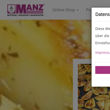
Online-Shop
Produkte
Datens
Diese We
über die
Einstell
Impress