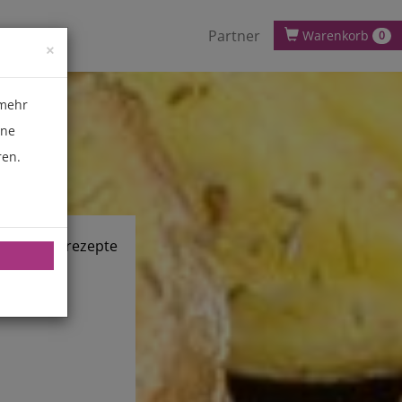
Partner
Warenkorb
0
×
 mehr
ene
ren.
chnik.de/rezepte