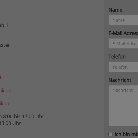
Name
mbH
E-Mail Adres
ster
Telefon
9
Nachricht
ik.de
k.de
n 8:00 bis 17:00 Uhr
13:00 Uhr
Ich bin mi