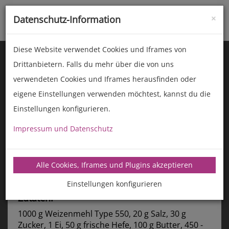
×
Datenschutz-Information
Toggle
naviga
Diese Website verwendet Cookies und Iframes von
Drittanbietern. Falls du mehr über die von uns
verwendeten Cookies und Iframes herausfinden oder
eigene Einstellungen verwenden möchtest, kannst du die
Einstellungen konfigurieren.
Impressum und Datenschutz
manz-backtechnik.de/rezepte
Alle Cookies, Iframes und Plugins akzeptieren
MilchbrÃ¶tchen
Hans Som & Team
Einstellungen konfigurieren
Zutaten:
1000 g Weizenmehl Type 550, 20 g Salz, 30 g
Zucker, 1 Ei, 50 g frische Hefe, 100 g Butter, 450 -