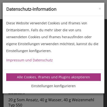
×
Datenschutz-Information
Toggle
naviga
Diese Website verwendet Cookies und Iframes von
Drittanbietern. Falls du mehr über die von uns
verwendeten Cookies und Iframes herausfinden oder
eigene Einstellungen verwenden möchtest, kannst du die
Einstellungen konfigurieren.
Impressum und Datenschutz
manz-backtechnik.de/rezepte
Alle Cookies, Iframes und Plugins akzeptieren
Croissantteig mit Keksboden
Hans Som & Team
Einstellungen konfigurieren
Zutaten:
20 g Som Ansatz, 40 g Wasser, 40 g Weizenmehl
Typ 550