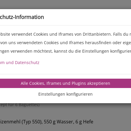
Live-Events
Service
Über uns
chutz-Information
bsite verwendet Cookies und Iframes von Drittanbietern. Falls du
 von uns verwendeten Cookies und Iframes herausfinden oder eig
ungen verwenden möchtest, kannst du die Einstellungen konfigurie
um und Datenschutz
manz-backte
Alle Cookies, Iframes und Plugins akzeptieren
Einstellungen konfigurieren
Baguette
ept für 6 Baguettes)
zenmehl (Typ 550), 550 g Wasser, 6 g Hefe