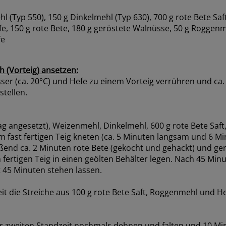
 (Typ 550), 150 g Dinkelmehl (Typ 630), 700 g rote Bete Saf
efe, 150 g rote Bete, 180 g geröstete Walnüsse, 50 g Roggen
fe
h (Vorteig) ansetzen:
er (ca. 20°C) und Hefe zu einem Vorteig verrühren und ca.
stellen.
g angesetzt), Weizenmehl, Dinkelmehl, 600 g rote Bete Saft,
 fast fertigen Teig kneten (ca. 5 Minuten langsam und 6 Mi
eßend ca. 2 Minuten rote Bete (gekocht und gehackt) und g
 fertigen Teig in einen geölten Behälter legen. Nach 45 Mi
t 45 Minuten stehen lassen.
eit die Streiche aus 100 g rote Bete Saft, Roggenmehl und 
r zweiten Standzeit nochmals dehnen und falten und 10 Mi