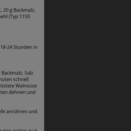
t, 20 g Backmalz,
mehl (Typ 1150
 18-24 Stunden in
 Backmalz, Salz
nuten schnell
eröstete Walnüsse
nuten dehnen und
Hefe anrühren und
nuten später zu 6