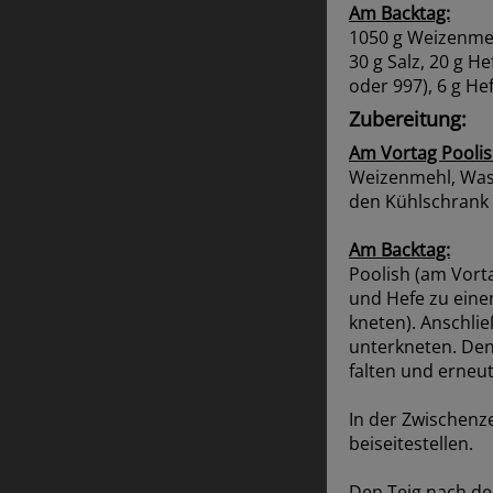
Am Backtag:
1050 g Weizenmehl
30 g Salz, 20 g H
oder 997), 6 g He
Zubereitung:
Am Vortag Poolis
Weizenmehl, Wass
den Kühlschrank 
Am Backtag:
Poolish (am Vorta
und Hefe zu einem
kneten). Anschli
unterkneten. Den
falten und erneu
In der Zwischenz
beiseitestellen.
Den Teig nach de