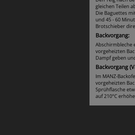
gleichen Teilen a
Die Baguettes mi
und 45 - 60 Minu
Brotschieber dire
Backvorgang:
Abschirmbleche e
vorgeheizten Back
Dampf geben und 
Backvorgang (Va
Im MANZ-Backofen
vorgeheizten Back
Sprühflasche etw
auf 210°C erhöhe