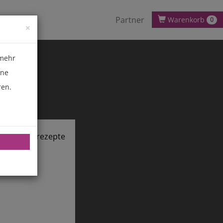
Partner
Warenkorb
0
×
 mehr
ene
ren.
chnik.de/rezepte