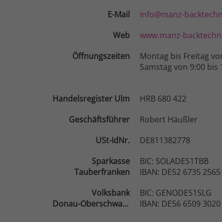
E-Mail
info@manz-backtechn
Web
www.manz-backtechni
Öffnungszeiten
Montag bis Freitag vo
Samstag von 9:00 bis 
Handelsregister Ulm
HRB 680 422
Geschäftsführer
Robert Häußler
USt-IdNr.
DE811382778
Sparkasse
BIC: SOLADES1TBB
Tauberfranken
IBAN: DE52 6735 2565
Volksbank
BIC: GENODES1SLG
Donau-Oberschwaben
IBAN: DE56 6509 3020