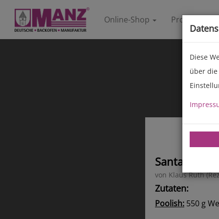
Online-Shop
Produkte
Datens
Diese We
über die
Einstell
Impress
Santa Klaus-
von Klaus Ruth (Rez
Zutaten:
Poolish:
550 g Wei