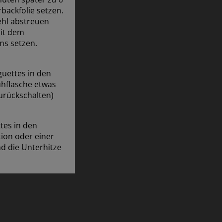
backfolie setzen.
ehl abstreuen
mit dem
ns setzen.
uettes in den
rühflasche etwas
urückschalten)
tes in den
tion oder einer
d die Unterhitze