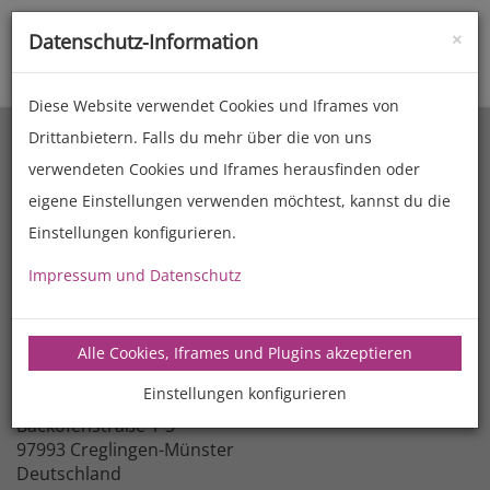
×
Datenschutz-Information
Toggle
naviga
Diese Website verwendet Cookies und Iframes von
Drittanbietern. Falls du mehr über die von uns
verwendeten Cookies und Iframes herausfinden oder
eigene Einstellungen verwenden möchtest, kannst du die
Einstellungen konfigurieren.
Impressum und Datenschutz
Firma
Alle Cookies, Iframes und Plugins akzeptieren
MANZ Backtechnik GmbH
Einstellungen konfigurieren
Adresse
Backofenstraße 1-3
97993 Creglingen-Münster
Deutschland