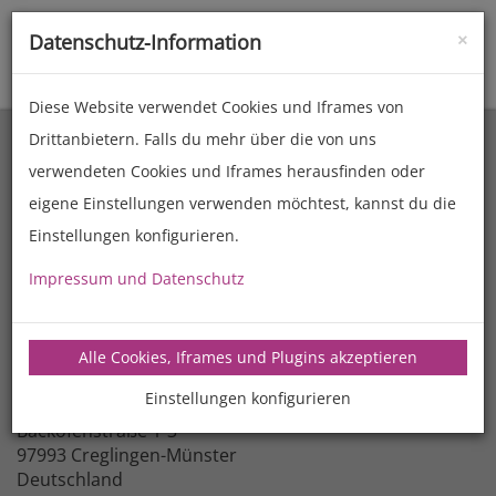
×
Datenschutz-Information
Toggle
naviga
Diese Website verwendet Cookies und Iframes von
Drittanbietern. Falls du mehr über die von uns
verwendeten Cookies und Iframes herausfinden oder
eigene Einstellungen verwenden möchtest, kannst du die
Einstellungen konfigurieren.
Impressum und Datenschutz
Firma
Alle Cookies, Iframes und Plugins akzeptieren
MANZ Backtechnik GmbH
Einstellungen konfigurieren
Adresse
Backofenstraße 1-3
97993 Creglingen-Münster
Deutschland