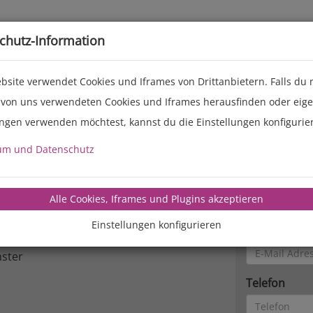
Live-Events
Service
Über uns
chutz-Information
bsite verwendet Cookies und Iframes von Drittanbietern. Falls du
 von uns verwendeten Cookies und Iframes herausfinden oder eig
ungen verwenden möchtest, kannst du die Einstellungen konfigurie
Kontakt
um und Datenschutz
Name
Alle Cookies, Iframes und Plugins akzeptieren
mbH
Einstellungen konfigurieren
E-Mail Adres
ster
Telefon