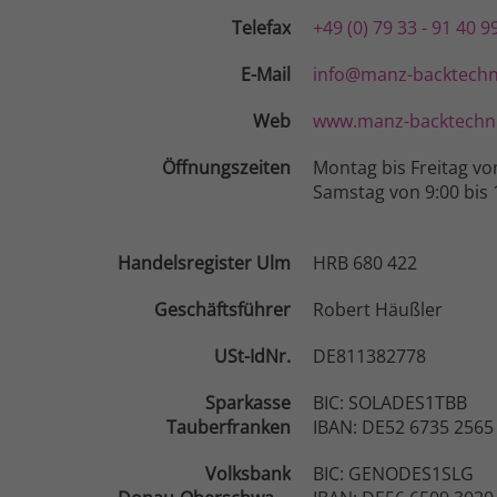
Telefax
+49 (0) 79 33 - 91 40 9
E-Mail
info@manz-backtechn
Web
www.manz-backtechni
Öffnungszeiten
Montag bis Freitag vo
Samstag von 9:00 bis 
Handelsregister Ulm
HRB 680 422
Geschäftsführer
Robert Häußler
USt-IdNr.
DE811382778
Sparkasse
BIC: SOLADES1TBB
Tauberfranken
IBAN: DE52 6735 2565
Volksbank
BIC: GENODES1SLG