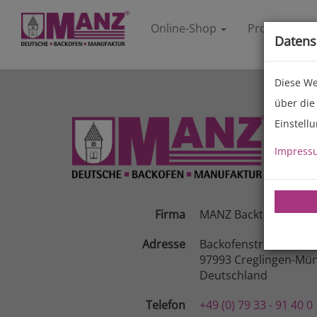
Online-Shop
Produkte
Datens
Diese We
über die
Einstell
Impress
Firma
MANZ Backtechnik G
Adresse
Backofenstraße 1-3
97993 Creglingen-Mün
Deutschland
Telefon
+49 (0) 79 33 - 91 40 0