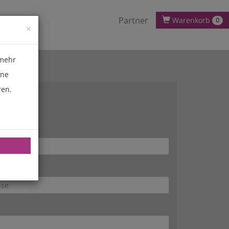
Partner
Warenkorb
0
×
 mehr
ene
ren.
se