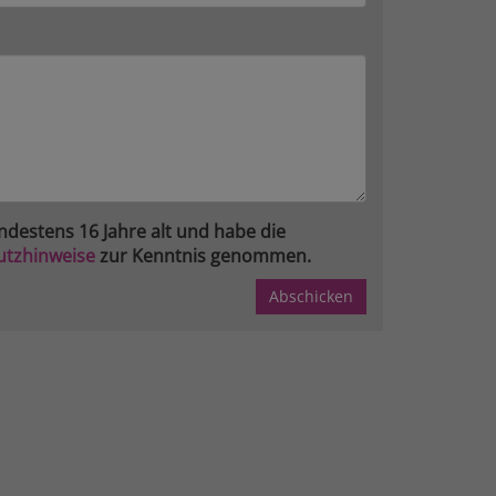
ndestens 16 Jahre alt und habe die
utzhinweise
zur Kenntnis genommen.