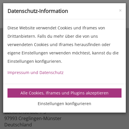
×
Datenschutz-Information
Toggle
naviga
Diese Website verwendet Cookies und Iframes von
Drittanbietern. Falls du mehr über die von uns
verwendeten Cookies und Iframes herausfinden oder
eigene Einstellungen verwenden möchtest, kannst du die
Einstellungen konfigurieren.
Impressum und Datenschutz
Firma
Alle Cookies, Iframes und Plugins akzeptieren
MANZ Backtechnik GmbH
Einstellungen konfigurieren
Adresse
Backofenstraße 1-3
97993 Creglingen-Münster
Deutschland