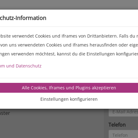
Live-Events
Service
Über uns
chutz-Information
bsite verwendet Cookies und Iframes von Drittanbietern. Falls du
 von uns verwendeten Cookies und Iframes herausfinden oder eig
ungen verwenden möchtest, kannst du die Einstellungen konfigurie
Kontakt
um und Datenschutz
Name
Alle Cookies, Iframes und Plugins akzeptieren
mbH
Einstellungen konfigurieren
E-Mail Adres
ster
Telefon