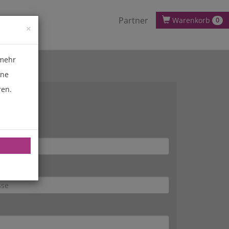
Partner
Warenkorb
0
×
 mehr
ene
ren.
se