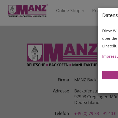
Online-Shop
Produkte
Datens
Diese We
über die
Einstell
Impress
Firma
MANZ Backtechnik G
Adresse
Backofenstraße 1-3
97993 Creglingen-Mün
Deutschland
Telefon
+49 (0) 79 33 - 91 40 0