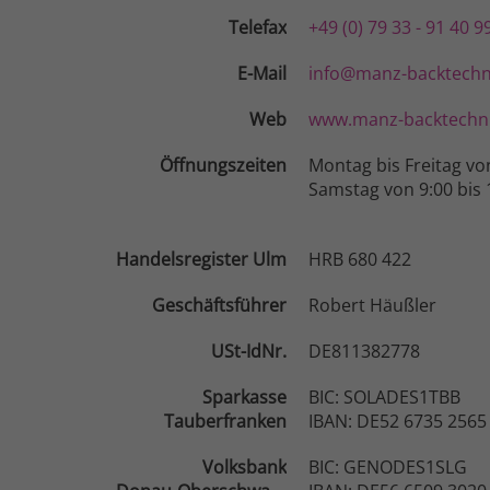
Telefax
+49 (0) 79 33 - 91 40 9
E-Mail
info@manz-backtechn
Web
www.manz-backtechni
Öffnungszeiten
Montag bis Freitag vo
Samstag von 9:00 bis 
Handelsregister Ulm
HRB 680 422
Geschäftsführer
Robert Häußler
USt-IdNr.
DE811382778
Sparkasse
BIC: SOLADES1TBB
Tauberfranken
IBAN: DE52 6735 2565
Volksbank
BIC: GENODES1SLG