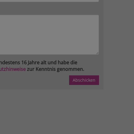
ndestens 16 Jahre alt und habe die
utzhinweise
zur Kenntnis genommen.