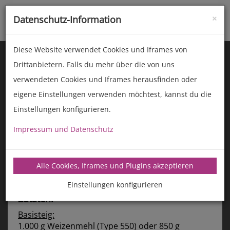
×
Datenschutz-Information
Toggle
naviga
Diese Website verwendet Cookies und Iframes von
Drittanbietern. Falls du mehr über die von uns
verwendeten Cookies und Iframes herausfinden oder
eigene Einstellungen verwenden möchtest, kannst du die
Einstellungen konfigurieren.
Impressum und Datenschutz
manz-backtechnik.de/rezepte
Alle Cookies, Iframes und Plugins akzeptieren
Olivenbrot
Hans Som & Team
Einstellungen konfigurieren
Zutaten:
Basisteig:
1.000 g Weizenmehl (Type 550) oder 850 g