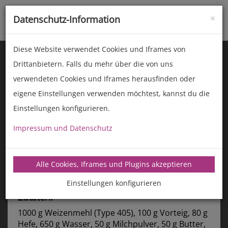
×
Datenschutz-Information
Toggle
naviga
Diese Website verwendet Cookies und Iframes von
Drittanbietern. Falls du mehr über die von uns
verwendeten Cookies und Iframes herausfinden oder
eigene Einstellungen verwenden möchtest, kannst du die
Einstellungen konfigurieren.
Impressum und Datenschutz
manz-backtechnik.de/rezepte
Alle Cookies, Iframes und Plugins akzeptieren
Holländischer Stollen
(Hans Som & Team Holland)
Einstellungen konfigurieren
Zutaten:
1000 g Weizenmehl (Type 405), 100 g Vorteig, 80 g
Hefe, 650 g Wasser, 50 g Milchpulver, 50 g Butter,