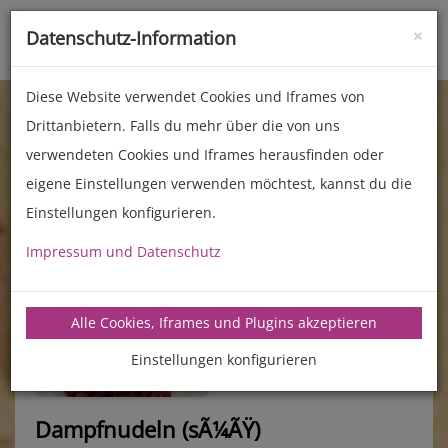
×
Datenschutz-Information
Toggle
naviga
Diese Website verwendet Cookies und Iframes von
Drittanbietern. Falls du mehr über die von uns
verwendeten Cookies und Iframes herausfinden oder
eigene Einstellungen verwenden möchtest, kannst du die
Einstellungen konfigurieren.
Impressum und Datenschutz
manz-backtechnik.de/rezepte
Alle Cookies, Iframes und Plugins akzeptieren
Einstellungen konfigurieren
Dampfnudeln (sÃ¼ÃŸ)