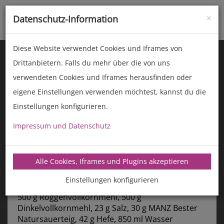
×
Datenschutz-Information
Toggle
naviga
Diese Website verwendet Cookies und Iframes von
Drittanbietern. Falls du mehr über die von uns
verwendeten Cookies und Iframes herausfinden oder
eigene Einstellungen verwenden möchtest, kannst du die
Einstellungen konfigurieren.
Impressum und Datenschutz
manz-backtechnik.de/rezepte
Alle Cookies, Iframes und Plugins akzeptieren
Jubiläums-Brot
Einstellungen konfigurieren
Zutaten:
500 g Roggenvollkornmehl, 500 g
Dinkelvollkornmehl, 23 g Salz, 30 g MANZ Bester
Natursauerteig, 42 g Hefe, 850 ml Wasser