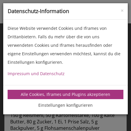
×
Datenschutz-Information
Toggle
naviga
Diese Website verwendet Cookies und Iframes von
Drittanbietern. Falls du mehr über die von uns
verwendeten Cookies und Iframes herausfinden oder
eigene Einstellungen verwenden möchtest, kannst du die
Einstellungen konfigurieren.
Impressum und Datenschutz
manz-backtechnik.de/rezepte
Alle Cookies, Iframes und Plugins akzeptieren
Glutenfreie Ausstecherle
Einstellungen konfigurieren
Zutaten:
150 g Reismehl, 50 g Kartoffelstärke, 100 g kalte
Butter, 80 g Zucker, 1 Ei, 1 Prise Salz, 5 g
Backpulver, 5 g Flohsamenschalenpulver