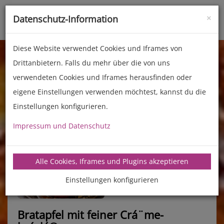
×
Datenschutz-Information
Toggle
naviga
Diese Website verwendet Cookies und Iframes von
Drittanbietern. Falls du mehr über die von uns
verwendeten Cookies und Iframes herausfinden oder
eigene Einstellungen verwenden möchtest, kannst du die
Einstellungen konfigurieren.
Impressum und Datenschutz
manz-backtechnik.de/rezepte
Alle Cookies, Iframes und Plugins akzeptieren
Einstellungen konfigurieren
Bratapfel mit feiner Crá¨me-