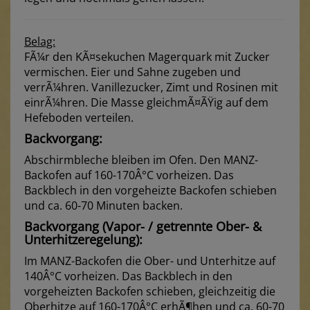
Belag:
FÃ¼r den KÃ¤sekuchen Magerquark mit Zucker
vermischen. Eier und Sahne zugeben und
verrÃ¼hren. Vanillezucker, Zimt und Rosinen mit
einrÃ¼hren. Die Masse gleichmÃ¤ÃŸig auf dem
Hefeboden verteilen.
Backvorgang:
Abschirmbleche bleiben im Ofen. Den MANZ-
Backofen auf 160-170Â°C vorheizen. Das
Backblech in den vorgeheizte Backofen schieben
und ca. 60-70 Minuten backen.
Backvorgang (Vapor- / getrennte Ober- &
Unterhitzeregelung):
Im MANZ-Backofen die Ober- und Unterhitze auf
140Â°C vorheizen. Das Backblech in den
vorgeheizten Backofen schieben, gleichzeitig die
Oberhitze auf 160-170Â°C erhÃ¶hen und ca. 60-70