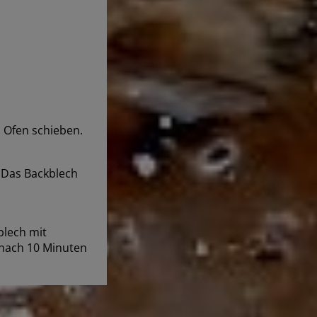
n Ofen schieben.
 Das Backblech
blech mit
 nach 10 Minuten