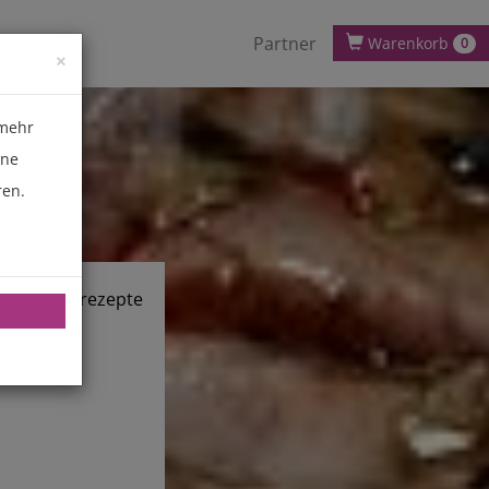
Partner
Warenkorb
0
×
 mehr
ene
ren.
chnik.de/rezepte