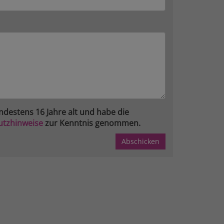
ndestens 16 Jahre alt und habe die
utzhinweise
zur Kenntnis genommen.