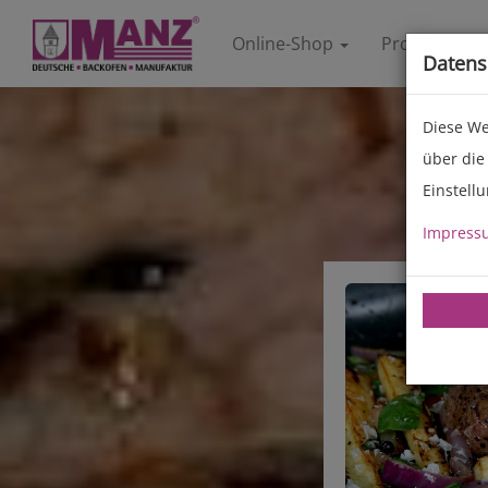
Online-Shop
Produkte
Datens
Diese We
über die
Einstell
Impress