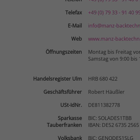
Telefax
+49 (0) 79 33 - 91 40 9
E-Mail
info@manz-backtechn
Web
www.manz-backtechni
Öffnungszeiten
Montag bis Freitag vo
Samstag von 9:00 bis 
Handelsregister Ulm
HRB 680 422
Geschäftsführer
Robert Häußler
USt-IdNr.
DE811382778
Sparkasse
BIC: SOLADES1TBB
Tauberfranken
IBAN: DE52 6735 2565
Volksbank
BIC: GENODES1SLG