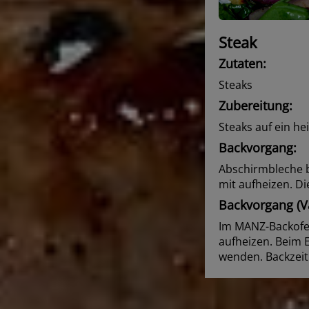
Steak
Zutaten:
Steaks
Zubereitung:
Steaks auf ein he
Backvorgang:
Abschirmbleche b
mit aufheizen. D
Backvorgang (Va
Im MANZ-Backofen
aufheizen. Beim 
wenden. Backzeit