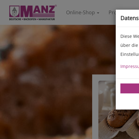
Online-Shop
Produkte
Datens
Diese We
über die
Einstell
Impress