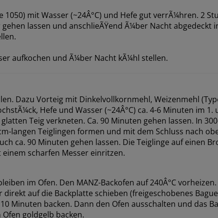
 1050) mit Wasser (~24Â°C) und Hefe gut verrÃ¼hren. 2 St
gehen lassen und anschlieÃŸend Ã¼ber Nacht abgedeckt i
llen.
ser aufkochen und Ã¼ber Nacht kÃ¼hl stellen.
llen. Dazu Vorteig mit Dinkelvollkornmehl, Weizenmehl (Typ
KochstÃ¼ck, Hefe und Wasser (~24Â°C) ca. 4-6 Minuten im 1.
glatten Teig verkneten. Ca. 90 Minuten gehen lassen. In 30
cm-langen Teiglingen formen und mit dem Schluss nach ob
ch ca. 90 Minuten gehen lassen. Die Teiglinge auf einen Br
 einem scharfen Messer einritzen.
leiben im Ofen. Den MANZ-Backofen auf 240Â°C vorheizen. D
 direkt auf die Backplatte schieben (freigeschobenes Bague
a. 10 Minuten backen. Dann den Ofen ausschalten und das B
m Ofen goldgelb backen.