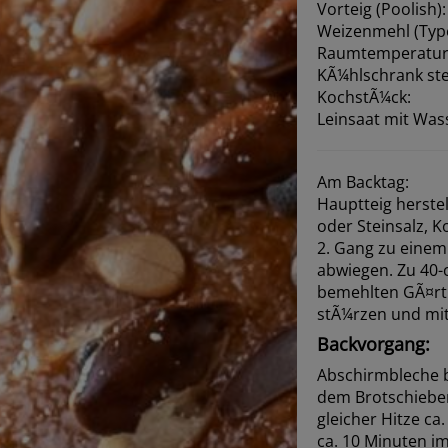
Vorteig (Poolish):
Weizenmehl (Type
Raumtemperatur 
KÃ¼hlschrank ste
KochstÃ¼ck:
Leinsaat mit Was
Am Backtag:
Hauptteig herste
oder Steinsalz, 
2. Gang zu einem 
abwiegen. Zu 40-
bemehlten GÃ¤rtu
stÃ¼rzen und mit
Backvorgang:
Abschirmbleche b
dem Brotschieber
gleicher Hitze c
ca. 10 Minuten i