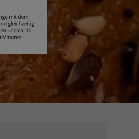
inge mit dem
nd gleichzeitig
en und ca. 10
0 Minuten