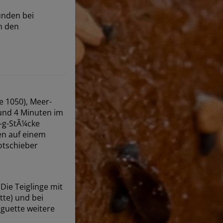
unden bei
n den
e 1050), Meer-
 und 4 Minuten im
0-g-StÃ¼cke
en auf einem
otschieber
ie Teiglinge mit
tte) und bei
aguette weitere