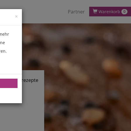
Partner
Warenkorb
0
×
 mehr
ene
ren.
chnik.de/rezepte