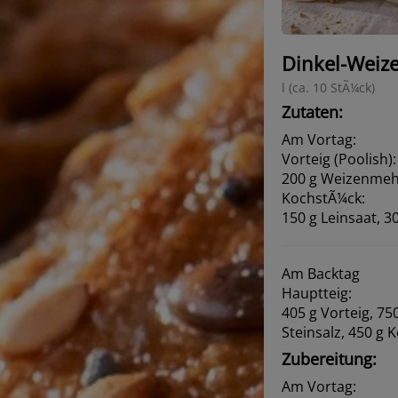
Dinkel-Weize
l (ca. 10 StÃ¼ck)
Zutaten:
Am Vortag:
Vorteig (Poolish):
200 g Weizenmehl
KochstÃ¼ck:
150 g Leinsaat, 3
Am Backtag
Hauptteig:
405 g Vorteig, 75
Steinsalz, 450 g 
Zubereitung:
Am Vortag: