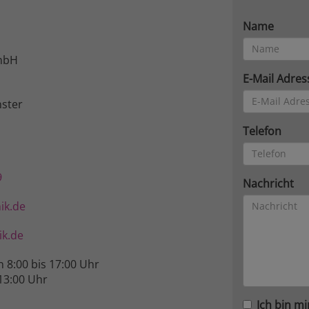
Name
mbH
E-Mail Adres
ster
Telefon
9
Nachricht
ik.de
k.de
n 8:00 bis 17:00 Uhr
13:00 Uhr
Ich bin mi