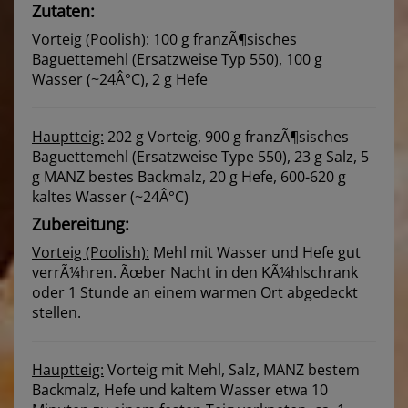
Zutaten:
Vorteig (Poolish):
100 g franzÃ¶sisches
Baguettemehl (Ersatzweise Typ 550), 100 g
Wasser (~24Â°C), 2 g Hefe
Hauptteig:
202 g Vorteig, 900 g franzÃ¶sisches
Baguettemehl (Ersatzweise Type 550), 23 g Salz, 5
g MANZ bestes Backmalz, 20 g Hefe, 600-620 g
kaltes Wasser (~24Â°C)
Zubereitung:
Vorteig (Poolish):
Mehl mit Wasser und Hefe gut
verrÃ¼hren. Ãœber Nacht in den KÃ¼hlschrank
oder 1 Stunde an einem warmen Ort abgedeckt
stellen.
Hauptteig:
Vorteig mit Mehl, Salz, MANZ bestem
Backmalz, Hefe und kaltem Wasser etwa 10