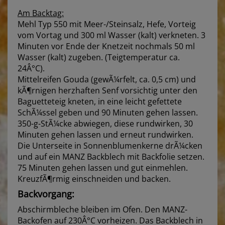
Am Backtag:
Mehl Typ 550 mit Meer-/Steinsalz, Hefe, Vorteig
vom Vortag und 300 ml Wasser (kalt) verkneten. 3
Minuten vor Ende der Knetzeit nochmals 50 ml
Wasser (kalt) zugeben. (Teigtemperatur ca.
24Â°C).
Mittelreifen Gouda (gewÃ¼rfelt, ca. 0,5 cm) und
kÃ¶rnigen herzhaften Senf vorsichtig unter den
Baguetteteig kneten, in eine leicht gefettete
SchÃ¼ssel geben und 90 Minuten gehen lassen.
350-g-StÃ¼cke abwiegen, diese rundwirken, 30
Minuten gehen lassen und erneut rundwirken.
Die Unterseite in Sonnenblumenkerne drÃ¼cken
und auf ein MANZ Backblech mit Backfolie setzen.
75 Minuten gehen lassen und gut einmehlen.
KreuzfÃ¶rmig einschneiden und backen.
Backvorgang:
Abschirmbleche bleiben im Ofen. Den MANZ-
Backofen auf 230Â°C vorheizen. Das Backblech in