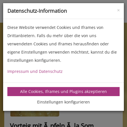
×
Datenschutz-Information
Toggle
naviga
Diese Website verwendet Cookies und Iframes von
Drittanbietern. Falls du mehr über die von uns
verwendeten Cookies und Iframes herausfinden oder
eigene Einstellungen verwenden möchtest, kannst du die
Einstellungen konfigurieren.
Impressum und Datenschutz
manz-backtechnik.de/rezepte
Alle Cookies, Iframes und Plugins akzeptieren
Einstellungen konfigurieren
Vorteig mit Ã„pfeln Ã la Som