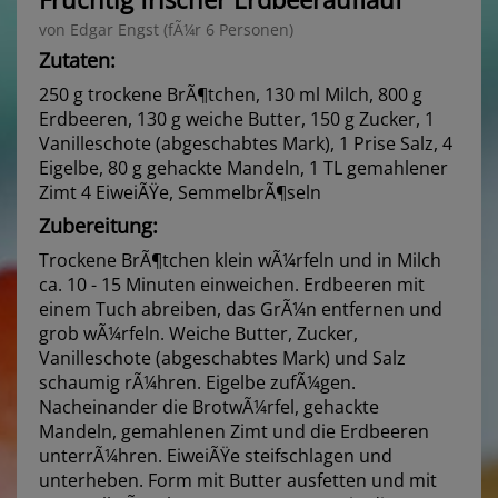
von Edgar Engst (fÃ¼r 6 Personen)
Zutaten:
250 g trockene BrÃ¶tchen, 130 ml Milch, 800 g
Erdbeeren, 130 g weiche Butter, 150 g Zucker, 1
Vanilleschote (abgeschabtes Mark), 1 Prise Salz, 4
Eigelbe, 80 g gehackte Mandeln, 1 TL gemahlener
Zimt 4 EiweiÃŸe, SemmelbrÃ¶seln
Zubereitung:
Trockene BrÃ¶tchen klein wÃ¼rfeln und in Milch
ca. 10 - 15 Minuten einweichen. Erdbeeren mit
einem Tuch abreiben, das GrÃ¼n entfernen und
grob wÃ¼rfeln. Weiche Butter, Zucker,
Vanilleschote (abgeschabtes Mark) und Salz
schaumig rÃ¼hren. Eigelbe zufÃ¼gen.
Nacheinander die BrotwÃ¼rfel, gehackte
Mandeln, gemahlenen Zimt und die Erdbeeren
unterrÃ¼hren. EiweiÃŸe steifschlagen und
unterheben. Form mit Butter ausfetten und mit