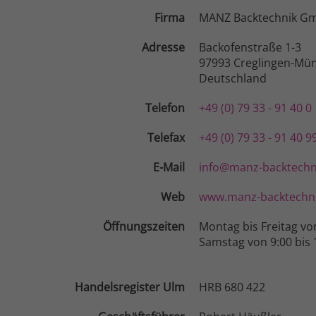
Firma
MANZ Backtechnik G
Adresse
Backofenstraße 1-3
97993 Creglingen-Mün
Deutschland
Telefon
+49 (0) 79 33 - 91 40 0
Telefax
+49 (0) 79 33 - 91 40 9
E-Mail
info@manz-backtechn
Web
www.manz-backtechni
Öffnungszeiten
Montag bis Freitag vo
Samstag von 9:00 bis 
Handelsregister Ulm
HRB 680 422