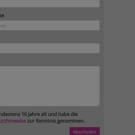
se
ndestens 16 Jahre alt und habe die
utzhinweise
zur Kenntnis genommen.