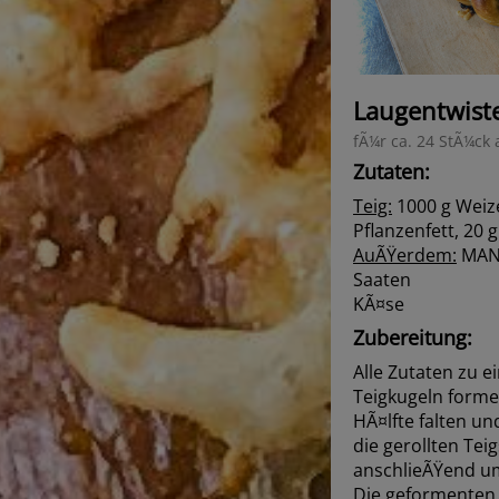
Laugentwiste
fÃ¼r ca. 24 StÃ¼ck 
Zutaten:
Teig:
1000 g Weiz
Pflanzenfett, 20 
AuÃŸerdem:
MANZ
Saaten
KÃ¤se
Zubereitung:
Alle Zutaten zu e
Teigkugeln formen
HÃ¤lfte falten u
die gerollten Tei
anschlieÃŸend um
Die geformenten 