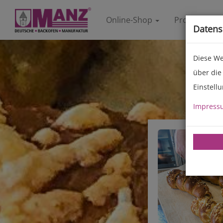
Online-Shop
Produkte
Datens
Diese We
über die
Einstell
Impress