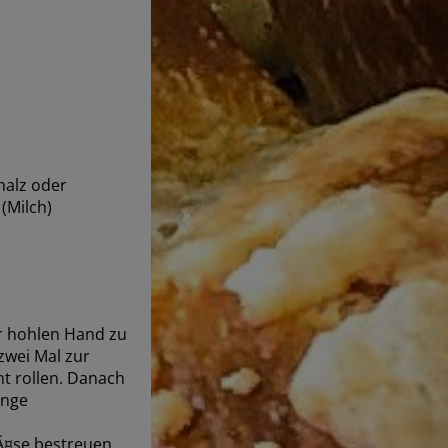
malz oder
(Milch)
er hohlen Hand zu
zwei Mal zur
t rollen. Danach
¤nge
Ã¤se bestreuen.