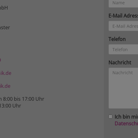
mbH
E-Mail Adres
ster
Telefon
9
Nachricht
ik.de
k.de
n 8:00 bis 17:00 Uhr
13:00 Uhr
Ich bin mi
Datensch