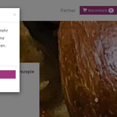
Partner
Warenkorb
0
×
 mehr
ene
ren.
chnik.de/rezepte