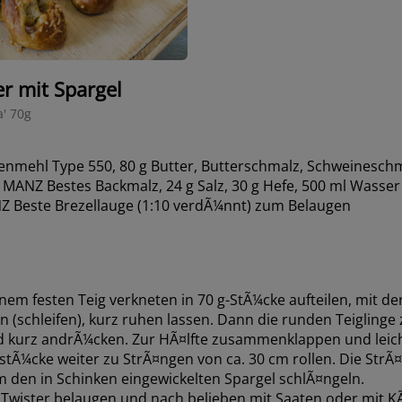
r mit Spargel
a' 70g
enmehl Type 550, 80 g Butter, Butterschmalz, Schweinesch
g MANZ Bestes Backmalz, 24 g Salz, 30 g Hefe, 500 ml Wasser 
 Beste Brezellauge (1:10 verdÃ¼nnt) zum Belaugen
inem festen Teig verkneten in 70 g-StÃ¼cke aufteilen, mit d
 (schleifen), kurz ruhen lassen. Dann die runden Teiglinge 
nd kurz andrÃ¼cken. Zur HÃ¤lfte zusammenklappen und leich
gstÃ¼cke weiter zu StrÃ¤ngen von ca. 30 cm rollen. Die StrÃ
 den in Schinken eingewickelten Spargel schlÃ¤ngeln.
Twister belaugen und nach belieben mit Saaten oder mit K