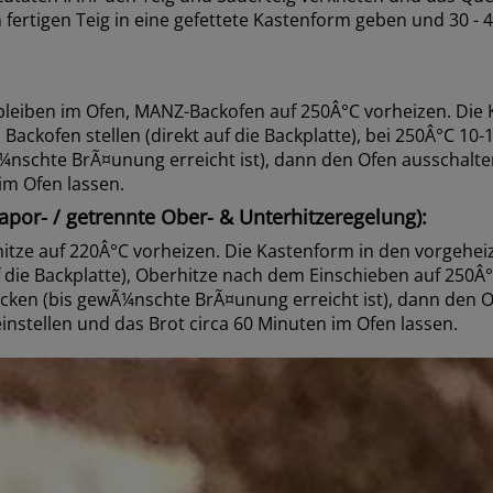
 fertigen Teig in eine gefettete Kastenform geben und 30 -
leiben im Ofen, MANZ-Backofen auf 250Â°C vorheizen. Die 
Backofen stellen (direkt auf die Backplatte), bei 250Â°C 10
¼nschte BrÃ¤unung erreicht ist), dann den Ofen ausschalte
im Ofen lassen.
por- / getrennte Ober- & Unterhitzeregelung):
itze auf 220Â°C vorheizen. Die Kastenform in den vorgehei
auf die Backplatte), Oberhitze nach dem Einschieben auf 250
cken (bis gewÃ¼nschte BrÃ¤unung erreicht ist), dann den O
instellen und das Brot circa 60 Minuten im Ofen lassen.