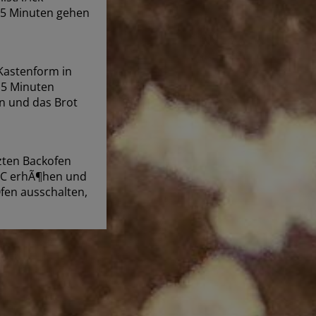
 45 Minuten gehen
Kastenform in
-15 Minuten
n und das Brot
zten Backofen
Â°C erhÃ¶hen und
fen ausschalten,