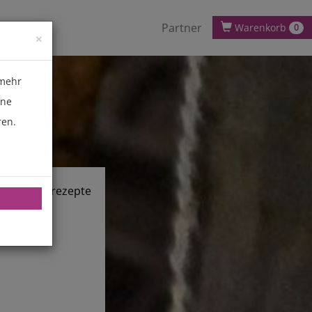
Partner
Warenkorb
0
×
 mehr
ene
ren.
chnik.de/rezepte