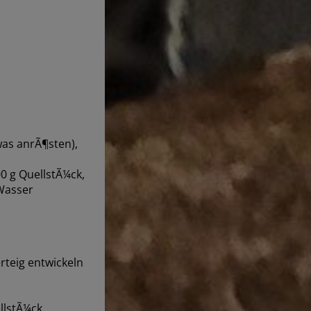
was anrÃ¶sten),
0 g QuellstÃ¼ck,
 Wasser
rteig entwickeln
llstÃ¼ck