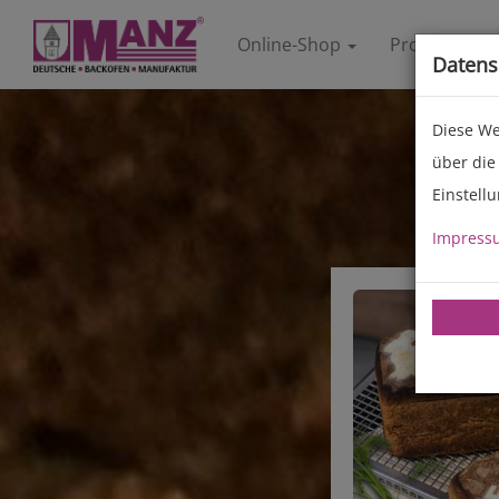
Online-Shop
Produkte
Datens
Diese We
über die
Einstell
Impress