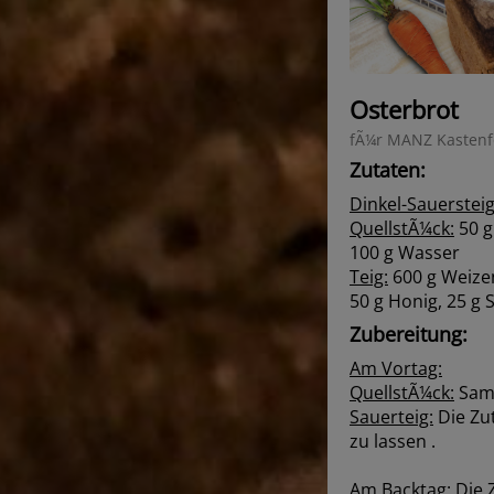
Osterbrot
fÃ¼r MANZ Kasten
Zutaten:
Dinkel-Sauersteig
QuellstÃ¼ck:
50 g
100 g Wasser
Teig:
600 g Weizen
50 g Honig, 25 g 
Zubereitung:
Am Vortag:
QuellstÃ¼ck:
Same
Sauerteig:
Die Zu
zu lassen .
Am Backtag:
Die 