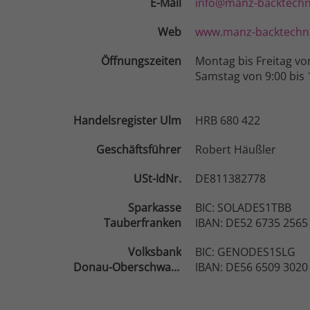
E-Mail
info@manz-backtechn
Web
www.manz-backtechni
Öffnungszeiten
Montag bis Freitag vo
Samstag von 9:00 bis 
Handelsregister Ulm
HRB 680 422
Geschäftsführer
Robert Häußler
USt-IdNr.
DE811382778
Sparkasse
BIC: SOLADES1TBB
Tauberfranken
IBAN: DE52 6735 2565
Volksbank
BIC: GENODES1SLG
Donau-Oberschwaben
IBAN: DE56 6509 3020