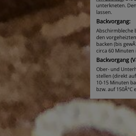
unterkneten. Den
lassen.
Backvorgang:
Abschirmbleche b
den vorgeheizten 
backen (bis gewÃ
circa 60 Minuten 
Backvorgang (Va
Ober- und Unterh
stellen (direkt 
10-15 Minuten ba
bzw. auf 150Â°C e