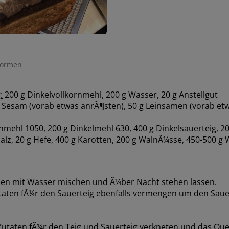
formen
:
200 g Dinkelvollkornmehl, 200 g Wasser, 20 g Anstellgut
 Sesam (vorab etwas anrÃ¶sten), 50 g Leinsamen (vorab et
mehl 1050, 200 g Dinkelmehl 630, 400 g Dinkelsauerteig, 20
Salz, 20 g Hefe, 400 g Karotten, 200 g WalnÃ¼sse, 450-500 g
n mit Wasser mischen und Ã¼ber Nacht stehen lassen.
taten fÃ¼r den Sauerteig ebenfalls vermengen um den Saue
Zutaten fÃ¼r den Teig und Sauerteig verkneten und das Que