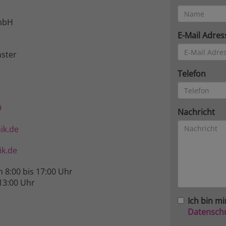
mbH
E-Mail Adres
ster
Telefon
9
Nachricht
ik.de
k.de
n 8:00 bis 17:00 Uhr
13:00 Uhr
Ich bin mi
Datensch