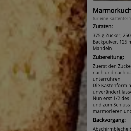
Marmorkuc
für eine Kastenfor
Zutaten:
375 g Zucker, 250
Backpulver, 125 m
Mandeln
Zubereitung:
Zuerst den Zucke
nach und nach da
unterrühren.
Die Kastenform 
unverändert lass
Nun erst 1/2 des
und zum Schluss d
marmorieren und
Backvorgang:
Abschirmbleche b