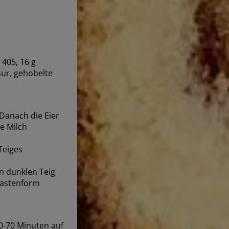
 405, 16 g
asur, gehobelte
Danach die Eier
e Milch
Teiges
n dunklen Teig
 Kastenform
0-70 Minuten auf