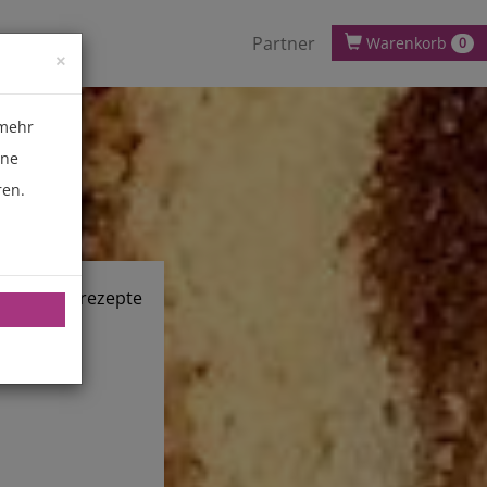
Partner
Warenkorb
0
×
 mehr
ene
ren.
chnik.de/rezepte