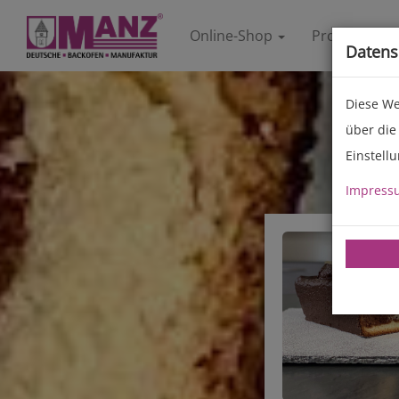
Online-Shop
Produkte
Datens
Diese We
über die
Einstell
Impress