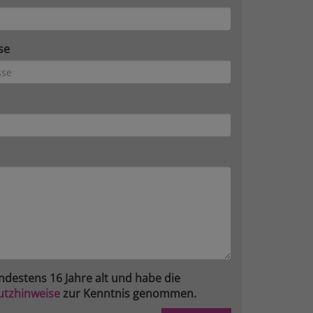
se
ndestens 16 Jahre alt und habe die
utzhinweise
zur Kenntnis genommen.