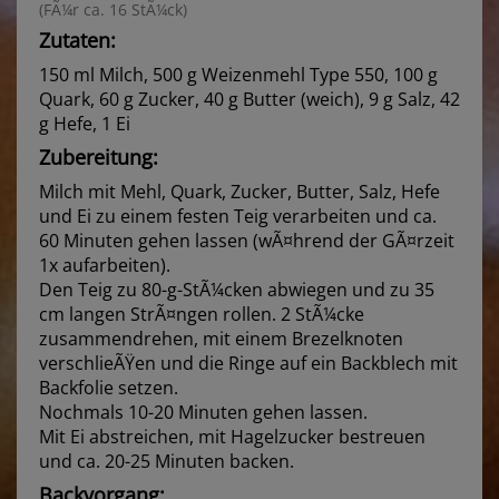
(FÃ¼r ca. 16 StÃ¼ck)
Zutaten:
150 ml Milch, 500 g Weizenmehl Type 550, 100 g
Quark, 60 g Zucker, 40 g Butter (weich), 9 g Salz, 42
g Hefe, 1 Ei
Zubereitung:
Milch mit Mehl, Quark, Zucker, Butter, Salz, Hefe
und Ei zu einem festen Teig verarbeiten und ca.
60 Minuten gehen lassen (wÃ¤hrend der GÃ¤rzeit
1x aufarbeiten).
Den Teig zu 80-g-StÃ¼cken abwiegen und zu 35
cm langen StrÃ¤ngen rollen. 2 StÃ¼cke
zusammendrehen, mit einem Brezelknoten
verschlieÃŸen und die Ringe auf ein Backblech mit
Backfolie setzen.
Nochmals 10-20 Minuten gehen lassen.
Mit Ei abstreichen, mit Hagelzucker bestreuen
und ca. 20-25 Minuten backen.
Backvorgang: