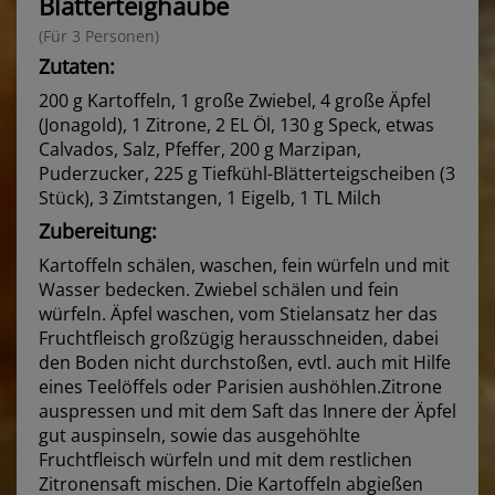
Blätterteighaube
(Für 3 Personen)
Zutaten:
200 g Kartoffeln, 1 große Zwiebel, 4 große Äpfel
(Jonagold), 1 Zitrone, 2 EL Öl, 130 g Speck, etwas
Calvados, Salz, Pfeffer, 200 g Marzipan,
Puderzucker, 225 g Tiefkühl-Blätterteigscheiben (3
Stück), 3 Zimtstangen, 1 Eigelb, 1 TL Milch
Zubereitung:
Kartoffeln schälen, waschen, fein würfeln und mit
Wasser bedecken. Zwiebel schälen und fein
würfeln. Äpfel waschen, vom Stielansatz her das
Fruchtfleisch großzügig herausschneiden, dabei
den Boden nicht durchstoßen, evtl. auch mit Hilfe
eines Teelöffels oder Parisien aushöhlen.Zitrone
auspressen und mit dem Saft das Innere der Äpfel
gut auspinseln, sowie das ausgehöhlte
Fruchtfleisch würfeln und mit dem restlichen
Zitronensaft mischen. Die Kartoffeln abgießen