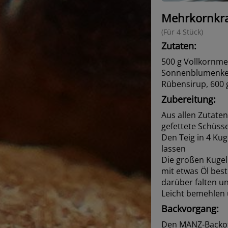
Mehrkornkra
(Für 4 Stück)
Zutaten:
500 g Vollkornme
Sonnenblumenkerne
Rübensirup, 600 
Zubereitung:
Aus allen Zutaten
gefettete Schüss
Den Teig in 4 Ku
lassen
Die großen Kugel
mit etwas Öl best
darüber falten u
Leicht bemehlen 
Backvorgang:
Den MANZ-Backofe