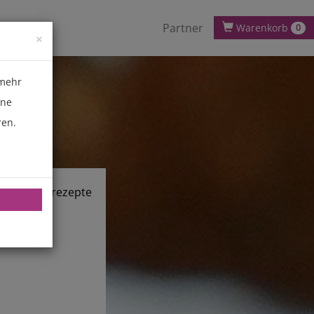
Partner
Warenkorb
0
×
 mehr
ene
ren.
chnik.de/rezepte