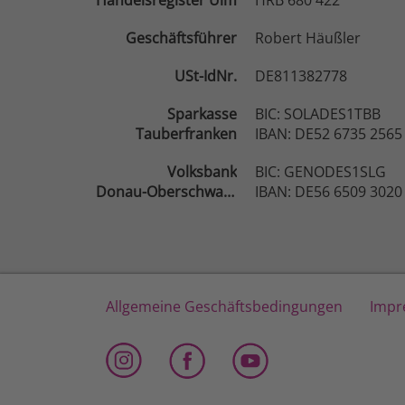
Handelsregister Ulm
HRB 680 422
Geschäftsführer
Robert Häußler
USt-IdNr.
DE811382778
Sparkasse
BIC: SOLADES1TBB
Tauberfranken
IBAN: DE52 6735 2565
Volksbank
BIC: GENODES1SLG
Donau-Oberschwaben
IBAN: DE56 6509 3020
Allgemeine Geschäftsbedingungen
Impr