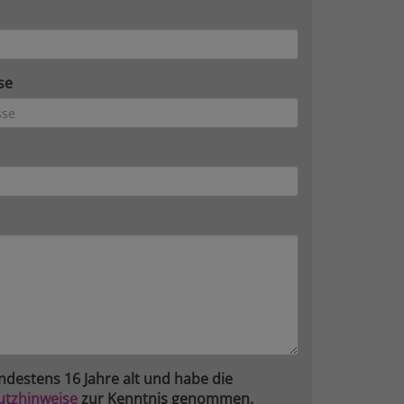
se
ndestens 16 Jahre alt und habe die
utzhinweise
zur Kenntnis genommen.