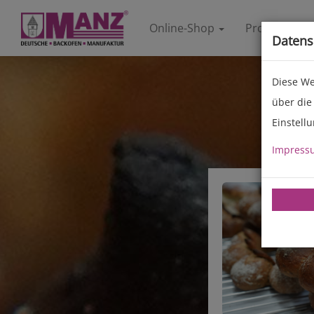
Online-Shop
Produkte
Datens
Diese We
über die
Einstell
Impress