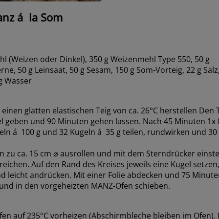
nz á la Som
hl (Weizen oder Dinkel), 350 g Weizenmehl Type 550, 50 g
, 50 g Leinsaat, 50 g Sesam, 150 g Som-Vorteig, 22 g Salz,
g Wasser
 einen glatten elastischen Teig von ca. 26°C herstellen Den T
el geben und 90 Minuten gehen lassen. Nach 45 Minuten 1x f
geln á 100 g und 32 Kugeln á 35 g teilen, rundwirken und 3
n zu ca. 15 cm ⌀ ausrollen und mit dem Sterndrücker einste
reichen. Auf den Rand des Kreises jeweils eine Kugel setzen,
nd leicht andrücken. Mit einer Folie abdecken und 75 Minute
und in den vorgeheizten MANZ-Ofen schieben.
n auf 235°C vorheizen (Abschirmbleche bleiben im Ofen).