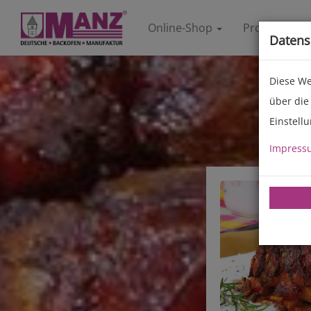
Online-Shop
Produkte
Datens
Diese We
über die
Einstell
Impress