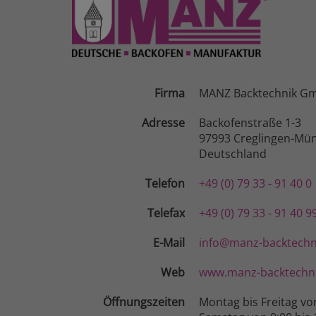
Firma
MANZ Backtechnik G
Adresse
Backofenstraße 1-3
97993 Creglingen-Mün
Deutschland
Telefon
+49 (0) 79 33 - 91 40 0
Telefax
+49 (0) 79 33 - 91 40 9
E-Mail
info@manz-backtechn
Web
www.manz-backtechni
Öffnungszeiten
Montag bis Freitag vo