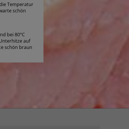
 die Temperatur
hwarte schön
nd bei 80°C
Unterhitze auf
rte schön braun