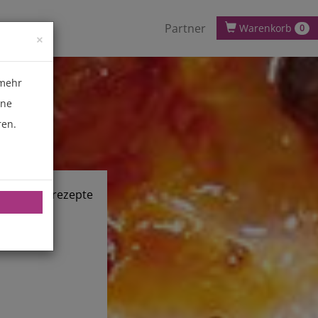
Partner
Warenkorb
0
×
 mehr
ene
ren.
chnik.de/rezepte