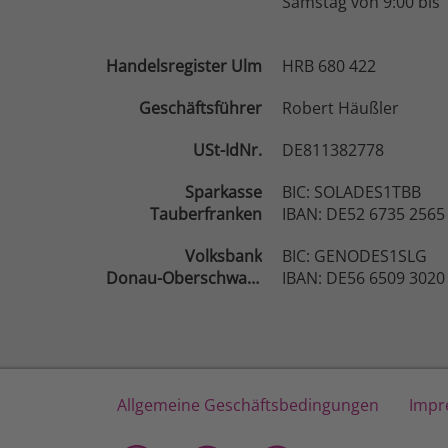
Samstag von 9:00 bis 
Handelsregister Ulm
HRB 680 422
Geschäftsführer
Robert Häußler
USt-IdNr.
DE811382778
Sparkasse
BIC: SOLADES1TBB
Tauberfranken
IBAN: DE52 6735 2565
Volksbank
BIC: GENODES1SLG
Donau-Oberschwaben
IBAN: DE56 6509 3020
Allgemeine Geschäftsbedingungen
Impr