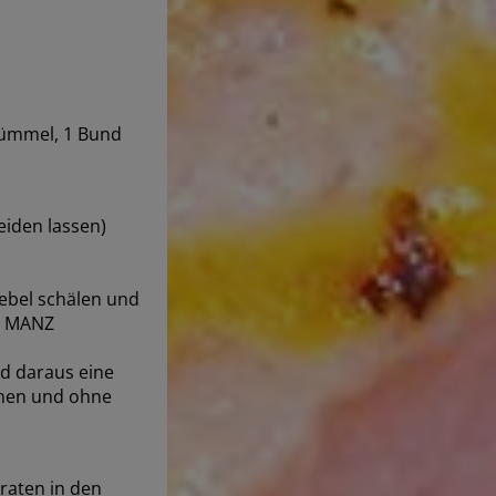
 Kümmel, 1 Bund
iden lassen)
ebel schälen und
ie MANZ
d daraus eine
chen und ohne
raten in den