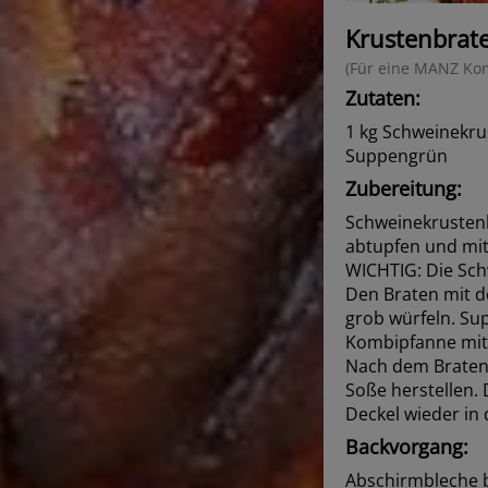
Krustenbrat
(Für eine MANZ Kom
Zutaten:
1 kg Schweinekrus
Suppengrün
Zubereitung:
Schweinekrustenb
abtupfen und mit 
WICHTIG: Die Sch
Den Braten mit d
grob würfeln. Su
Kombipfanne mit
Nach dem Braten
Soße herstellen.
Deckel wieder in 
Backvorgang:
Abschirmbleche b